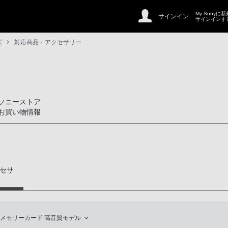
My Sonyに
サインイン
サインインす
ズ
対応商品・アクセサリー
ソニーストア
お買い物情報
セサ
oSDメモリーカード 高音質モデル