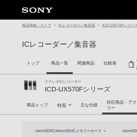
商品情報・ストア
ICレコーダー／集音器
ICD-UX570Fシリー
ICレコーダー／集音器
トップ
商品一覧
関連商品
比較表
ステレオICレコーダー
ICD-UX570Fシリーズ
対応商品・アク
ICD-UX570Fシリーズ
商品トップ
主な仕様
特長
リー
クリアに録音
microSDXC/microSDHCメモリーカード
micr
はっきり再生