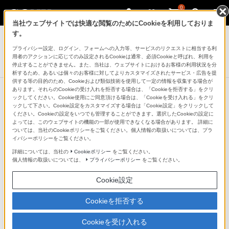
0
当社ウェブサイトでは快適な閲覧のためにCookieを利用しておりま
ICレコーダー／集音器
す。
プライバシー設定、ログイン、フォームへの入力等、サービスのリクエストに相当する利
ステレオICレコーダー
用者のアクションに応じてのみ設定されるCookieは通常、必須Cookieと呼ばれ、利用を
ICD-UX570Fシリーズ
停止することができません。また、当社は、ウェブサイトにおけるお客様の利用状況を分
析するため、あるいは個々のお客様に対してよりカスタマイズされたサービス・広告を提
供する等の目的のため、Cookieおよび類似技術を使用して一定の情報を収集する場合が
あります。それらのCookieの受け入れを拒否する場合は、「Cookieを拒否する」をクリ
ックしてください。Cookie使用にご同意頂ける場合は、「Cookieを受け入れる」をクリ
ックして下さい。Cookie設定をカスタマイズする場合は「Cookie設定」をクリックして
充実の再生機能
ください。Cookieの設定をいつでも管理することができます。選択したCookieの設定に
よっては、このウェブサイトの機能の一部が使用できなくなる場合があります。 詳細に
ついては、当社のCookieポリシーをご覧ください。個人情報の取扱いについては、プラ
本体ボタンで素早くみつけて再生「タイムジャ
イバシーポリシーをご覧ください。
詳細については、当社の
Cookieポリシー
をご覧ください。
ンプ」「イージーサーチ」
個人情報の取扱いについては、
プライバシーポリシー
をご覧ください。
ジャンプボタンを押すと録音ファイル全体を10分割し、
Cookie設定
コントロールボタンの左右キーで録音ファイル全体の
Cookieを拒否する
10％ごとに送り／戻しが可能です。長時間録音したファ
イルの聞きたいところを素早く見つけたい時に便利で
Cookieを受け入れる