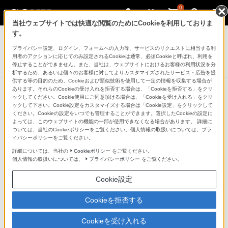
0
当社ウェブサイトでは快適な閲覧のためにCookieを利用しておりま
ICレコーダー／集音器
す。
プライバシー設定、ログイン、フォームへの入力等、サービスのリクエストに相当する利
リニアPCMレコーダー
用者のアクションに応じてのみ設定されるCookieは通常、必須Cookieと呼ばれ、利用を
PCM-A10
停止することができません。また、当社は、ウェブサイトにおけるお客様の利用状況を分
析するため、あるいは個々のお客様に対してよりカスタマイズされたサービス・広告を提
供する等の目的のため、Cookieおよび類似技術を使用して一定の情報を収集する場合が
あります。それらのCookieの受け入れを拒否する場合は、「Cookieを拒否する」をクリ
ックしてください。Cookie使用にご同意頂ける場合は、「Cookieを受け入れる」をクリ
ックして下さい。Cookie設定をカスタマイズする場合は「Cookie設定」をクリックして
リニアPCM 96kHz/24bitのハイレゾ
ください。Cookieの設定をいつでも管理することができます。選択したCookieの設定に
よっては、このウェブサイトの機能の一部が使用できなくなる場合があります。 詳細に
録音に対応
ついては、当社のCookieポリシーをご覧ください。個人情報の取扱いについては、プラ
イバシーポリシーをご覧ください。
詳細については、当社の
Cookieポリシー
をご覧ください。
原音をありのままに録音するため、楽器演奏や野外での
個人情報の取扱いについては、
プライバシーポリシー
をご覧ください。
生録などを臨場感あふれる高音質で記録できます。音源
Cookie設定
を圧縮しないリニアPCM形式で、音楽CDの約3倍の情報
量をもつ「96kHz/24bit」録音が可能です。
Cookieを拒否する
Cookieを受け入れる