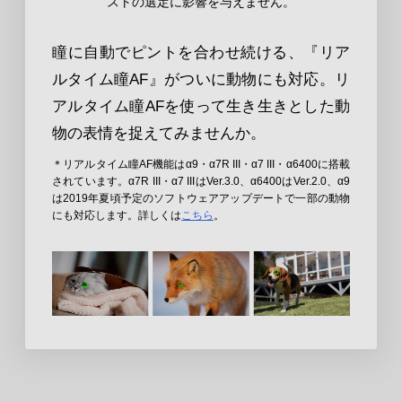
ストの選定に影響を与えません。
瞳に自動でピントを合わせ続ける、『リア
ルタイム瞳AF』がついに動物にも対応。リ
アルタイム瞳AFを使って生き生きとした動
物の表情を捉えてみませんか。
＊リアルタイム瞳AF機能はα9・α7R III・α7 III・α6400に搭載
されています。α7R III・α7 IIIはVer.3.0、α6400はVer.2.0、α9
は2019年夏頃予定のソフトウェアアップデートで一部の動物
にも対応します。詳しくは
こちら
。