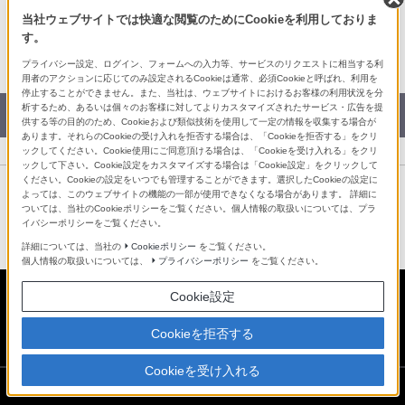
My Sony メールマガジン
Facebook
当社ウェブサイトでは快適な閲覧のためにCookieを利用しておりま
X
す。
LINE
プライバシー設定、ログイン、フォームへの入力等、サービスのリクエストに相当する利
用者のアクションに応じてのみ設定されるCookieは通常、必須Cookieと呼ばれ、利用を
停止することができません。また、当社は、ウェブサイトにおけるお客様の利用状況を分
析するため、あるいは個々のお客様に対してよりカスタマイズされたサービス・広告を提
カタログPDFダウンロード
供する等の目的のため、Cookieおよび類似技術を使用して一定の情報を収集する場合が
あります。それらのCookieの受け入れを拒否する場合は、「Cookieを拒否する」をクリ
ックしてください。Cookie使用にご同意頂ける場合は、「Cookieを受け入れる」をクリ
ックして下さい。Cookie設定をカスタマイズする場合は「Cookie設定」をクリックして
ください。Cookieの設定をいつでも管理することができます。選択したCookieの設定に
よっては、このウェブサイトの機能の一部が使用できなくなる場合があります。 詳細に
ついては、当社のCookieポリシーをご覧ください。個人情報の取扱いについては、プラ
デジタル一眼カメラα（アルファ） サイトマップ
イバシーポリシーをご覧ください。
詳細については、当社の
Cookieポリシー
をご覧ください。
個人情報の取扱いについては、
プライバシーポリシー
をご覧ください。
Cookie設定
日本
Cookieを拒否する
Cookieを受け入れる
ソニーストアでのお買い物にあたって