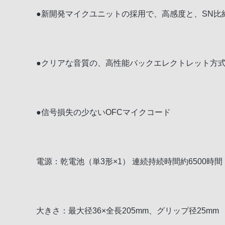
●新開発マイクユニットの採用で、高感度と、SN比約
●クリアな音質の、高性能バックエレクトレット方
●信号損失の少ないOFCマイクコード
電源：乾電池（単3形×1） 連続持続時間約6500時間
大きさ：最大径36×全長205mm、グリップ径25mm