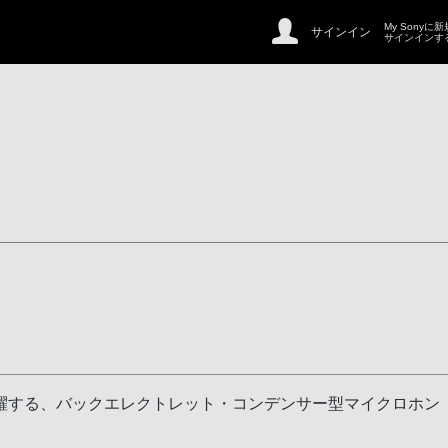
My Sonyに
サインイン
サインインす
躍する、バックエレクトレット・コンデンサー型マイクロホン