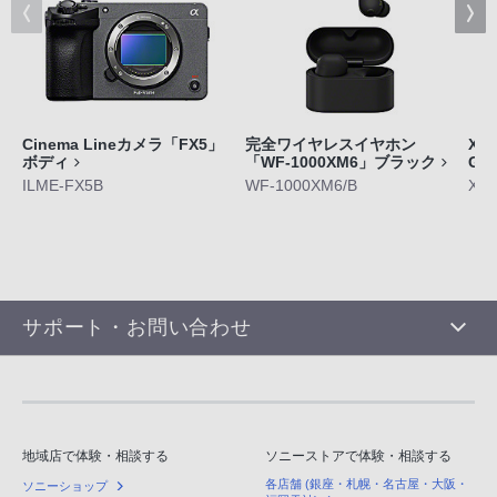
Cinema Lineカメラ「FX5」
完全ワイヤレスイヤホン
Xpe
ボディ
「WF-1000XM6」ブラック
GE
ILME-FX5B
WF-1000XM6/B
XQ-
サポート・お問い合わせ
地域店で体験・相談する
ソニーストアで体験・相談する
各店舗 (銀座・札幌・名古屋・大阪・
ソニーショップ