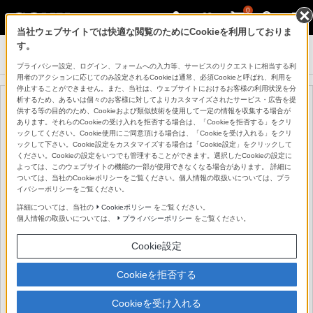
0
当社ウェブサイトでは快適な閲覧のためにCookieを利用しておりま
す。
ソニーの電子書籍
プライバシー設定、ログイン、フォームへの入力等、サービスのリクエストに相当する利
用者のアクションに応じてのみ設定されるCookieは通常、必須Cookieと呼ばれ、利用を
停止することができません。また、当社は、ウェブサイトにおけるお客様の利用状況を分
析するため、あるいは個々のお客様に対してよりカスタマイズされたサービス・広告を提
供する等の目的のため、Cookieおよび類似技術を使用して一定の情報を収集する場合が
あります。それらのCookieの受け入れを拒否する場合は、「Cookieを拒否する」をクリ
ックしてください。Cookie使用にご同意頂ける場合は、「Cookieを受け入れる」をクリ
ックして下さい。Cookie設定をカスタマイズする場合は「Cookie設定」をクリックして
ください。Cookieの設定をいつでも管理することができます。選択したCookieの設定に
よっては、このウェブサイトの機能の一部が使用できなくなる場合があります。 詳細に
ついては、当社のCookieポリシーをご覧ください。個人情報の取扱いについては、プラ
イバシーポリシーをご覧ください。
詳細については、当社の
Cookieポリシー
をご覧ください。
個人情報の取扱いについては、
プライバシーポリシー
をご覧ください。
Cookie設定
Cookieを拒否する
Cookieを受け入れる