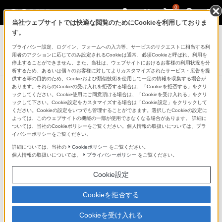
0
当社ウェブサイトでは快適な閲覧のためにCookieを利用しておりま
記録メディア
す。
プライバシー設定、ログイン、フォームへの入力等、サービスのリクエストに相当する利
USBメモリー
用者のアクションに応じてのみ設定されるCookieは通常、必須Cookieと呼ばれ、利用を
USM-Tシリーズ
停止することができません。また、当社は、ウェブサイトにおけるお客様の利用状況を分
析するため、あるいは個々のお客様に対してよりカスタマイズされたサービス・広告を提
供する等の目的のため、Cookieおよび類似技術を使用して一定の情報を収集する場合が
あります。それらのCookieの受け入れを拒否する場合は、「Cookieを拒否する」をクリ
ックしてください。Cookie使用にご同意頂ける場合は、「Cookieを受け入れる」をクリ
他の商品と比較する
ックして下さい。Cookie設定をカスタマイズする場合は「Cookie設定」をクリックして
ください。Cookieの設定をいつでも管理することができます。選択したCookieの設定に
よっては、このウェブサイトの機能の一部が使用できなくなる場合があります。 詳細に
●：対応
-：該当なし
ついては、当社のCookieポリシーをご覧ください。個人情報の取扱いについては、プラ
イバシーポリシーをご覧ください。
主な仕様
詳細については、当社の
Cookieポリシー
をご覧ください。
個人情報の取扱いについては、
プライバシーポリシー
をご覧ください。
*1
*2
*3
*4
*5
*6
USBメモリー仕様
Cookie設定
インターフェース
Cookieを拒否する
Super Speed USB（USB3.0）
Cookieを受け入れる