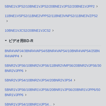
5BNE1VJPS2/10BNE1VJPS2/20BNE1VJPS2/20BNE1VJPP2
11BNE1VSPS2/11BNE2VPPS2/11BNE3VNPS2/11BNE3VZPS2
10BNE1VJCS2/20BNE1VJCS2
ビデオ用BD-R
BNR4VAPJ4/3BNR4VAPS4/5BNR4VAPS4/10BNR4VAPS4/25BN
R4VAPP4
5BNR2VJPS6/10BNR2VJPS6/11BNR2VMPS6/20BNR2VJPS6/30
BNR2VJPP6
5BNR2VJPS4/10BNR2VJPS4/20BNR2VJPS4
5BNR1VJPS6/10BNR1VJPS6/20BNR1VJPS6/20BNR1VJPP6/50
BNR1VJPP6
5BNR1VJPS4/10BNR1VJPS4...