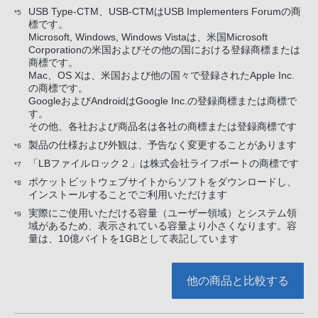
USB Type-CTM、USB-CTMはUSB Implementers Forumの商
*5
標です。
Microsoft, Windows, Windows Vistaは、米国Microsoft
Corporationの米国およびその他の国における登録商標または
商標です。
Mac、OS Xは、米国および他の国々で登録されたApple Inc.
の商標です。
GoogleおよびAndroidはGoogle Inc.の登録商標または商標で
す。
その他、各社および商品名は各社の商標または登録商標です
製品の仕様および外観は、予告なく変更することがあります
*6
「LBファイルロック２」は株式会社ライフボートの商標です
*7
ポケットビットウェブサイトからソフトをダウンロードし、
*8
インストールすることでご利用いただけます
実際にご使用いただける容量（ユーザー領域）とシステム領
*9
域があるため、表示されている容量より小さくなります。容
量は、10億バイトを1GBとして表記しています
他の商品と比較する