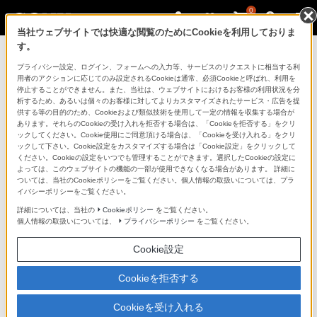
0
当社ウェブサイトでは快適な閲覧のためにCookieを利用しておりま
す。
規約
プライバシー設定、ログイン、フォームへの入力等、サービスのリクエストに相当する利
用者のアクションに応じてのみ設定されるCookieは通常、必須Cookieと呼ばれ、利用を
停止することができません。また、当社は、ウェブサイトにおけるお客様の利用状況を分
析するため、あるいは個々のお客様に対してよりカスタマイズされたサービス・広告を提
ソニーストア利用規約
供する等の目的のため、Cookieおよび類似技術を使用して一定の情報を収集する場合が
あります。それらのCookieの受け入れを拒否する場合は、「Cookieを拒否する」をクリ
ックしてください。Cookie使用にご同意頂ける場合は、「Cookieを受け入れる」をクリ
付属品購入特約
ックして下さい。Cookie設定をカスタマイズする場合は「Cookie設定」をクリックして
ください。Cookieの設定をいつでも管理することができます。選択したCookieの設定に
残価設定クレジットサービスご利用規約
よっては、このウェブサイトの機能の一部が使用できなくなる場合があります。 詳細に
ついては、当社のCookieポリシーをご覧ください。個人情報の取扱いについては、プラ
VAIOサポート窓口ご利用規約
イバシーポリシーをご覧ください。
詳細については、当社の
Cookieポリシー
をご覧ください。
設置・設定サービスご利用規約
個人情報の取扱いについては、
プライバシーポリシー
をご覧ください。
テレビ・サウンドバー等壁掛け設置サービス用特約
Cookie設定
Xperiaケアプランご利用規約
Cookieを拒否する
お試しサービス利用規約
Cookieを受け入れる
αあんしんプログラムご利用規約