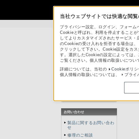
当社ウェブサイトでは快適な閲覧の
製品情報
>
総合サポート
>
パーソナルコン
プライバシー設定、ログイン、フォームへ
Cookieと呼ばれ、利用を停止するこ
してよりカスタマイズされたサービス・広
のCookieの受け入れを拒否する場合は、
クリックして下さい。Cookie設定をカ
す。選択したCookieの設定によっては
ご覧ください。個人情報の取扱いについ
詳細については、当社の
Cookieポリ
個人情報の取扱いについては、
プライ
使いかた／取扱説明
Win
困ったときは（Q&A）
本体アップデート情報
製品に関するお問い合わ
せ
修理のご相談