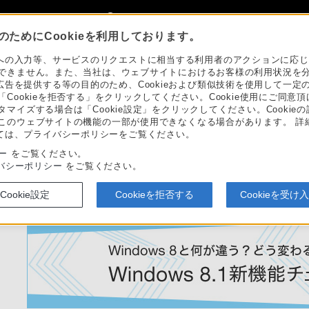
My Sonyに新規登録
サインイン
サインインするともっと便利に
ためにCookieを利用しております。
ピューター VAIO®
>
Windows情報
>
Windows 8.1情報
の入力等、サービスのリクエストに相当する利用者のアクションに応じての
とができません。また、当社は、ウェブサイトにおけるお客様の利用状況を
告を提供する等の目的のため、Cookieおよび類似技術を使用して一定
「Cookieを拒否する」をクリックしてください。Cookie使用にご同意頂
スタマイズする場合は「Cookie設定」をクリックしてください。Cooki
、このウェブサイトの機能の一部が使用できなくなる場合があります。 詳細
ては、プライバシーポリシーをご覧ください。
シー
をご覧ください。
バシーポリシー
をご覧ください。
dows 8と何が違う？どう変わる？ Windows 8.1 
Cookie設定
Cookieを拒否する
Cookieを受け