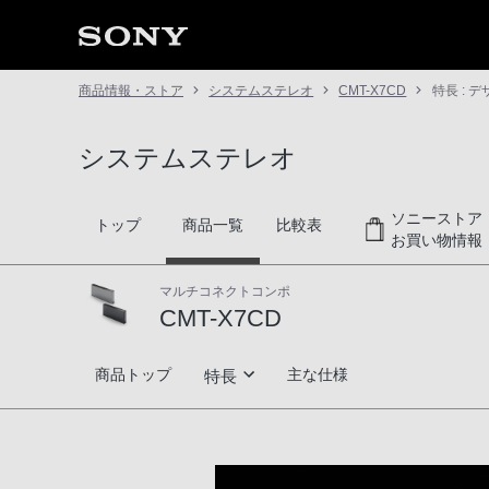
商品情報・ストア
システムステレオ
CMT-X7CD
特長 : 
システムステレオ
ソニーストア
トップ
商品一覧
比較表
お買い物情報
マルチコネクトコンポ
CMT-X7CD
CMT-X7CD
商品トップ
主な仕様
特長
デザイン
高音質技術