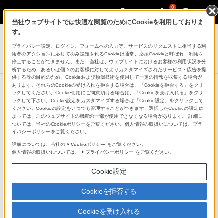
0
当社ウェブサイトでは快適な閲覧のためにCookieを利用しておりま
ポータブルオーディオプレーヤー ウォークマン
す。
プライバシー設定、ログイン、フォームへの入力等、サービスのリクエストに相当する利
ウォークマンAシリーズ[メモリータイプ]
用者のアクションに応じてのみ設定されるCookieは通常、必須Cookieと呼ばれ、利用を
NW-A40シリーズ
停止することができません。また、当社は、ウェブサイトにおけるお客様の利用状況を分
析するため、あるいは個々のお客様に対してよりカスタマイズされたサービス・広告を提
供する等の目的のため、Cookieおよび類似技術を使用して一定の情報を収集する場合が
あります。それらのCookieの受け入れを拒否する場合は、「Cookieを拒否する」をクリ
ックしてください。Cookie使用にご同意頂ける場合は、「Cookieを受け入れる」をクリ
ックして下さい。Cookie設定をカスタマイズする場合は「Cookie設定」をクリックして
スタイルに合わせて選べるラインア
ください。Cookieの設定をいつでも管理することができます。選択したCookieの設定に
よっては、このウェブサイトの機能の一部が使用できなくなる場合があります。 詳細に
ップ
ついては、当社のCookieポリシーをご覧ください。個人情報の取扱いについては、プラ
イバシーポリシーをご覧ください。
詳細については、当社の
Cookieポリシー
をご覧ください。
A40シリーズは、ハイレゾ対応ヘッドホンを付属したモ
個人情報の取扱いについては、
プライバシーポリシー
をご覧ください。
デルと、ウォークマン本体のみのモデルをラインアッ
Cookie設定
プ。NW-A46HN（32GB）/A45HN（16GB）は、「ハイ
レゾ対応デジタルノイズキャンセリング機能」（＊1）
Cookieを拒否する
と「外音取り込み機能」（＊2）を搭載したヘッドホン
Cookieを受け入れる
を付属しています。また、NW-