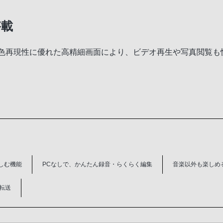
搭載
を搭載。色再現性に優れた高精細画面により、ビデオ再生や写真閲覧
しむ機能
PCなしで、かんたん録音・らくらく編集
音楽以外も楽しめ
転送