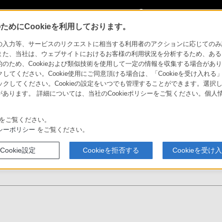
My Sonyに
サインイン
サインインす
めにCookieを利用しております。
NW-S10/NW-S10Kシリーズ
特長 : ハードウェア
力等、サービスのリクエストに相当する利用者のアクションに応じてのみ設定され
また、当社は、ウェブサイトにおけるお客様の利用状況を分析するため、ある
ため、Cookieおよび類似技術を使用して一定の情報を収集する場合がありま
ォークマン
クしてください。Cookie使用にご同意頂ける場合は、「Cookieを受け入れる
リックしてください。Cookieの設定をいつでも管理することができます。選択し
あります。 詳細については、当社のCookieポリシーをご覧ください。個
ソニーストア
使いこなしガイド
お買い物情報
をご覧ください。
シーポリシー
をご覧ください。
Cookie設定
Cookieを拒否する
Cookieを受け
セサ