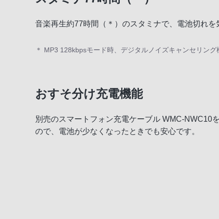
音楽再生約77時間（＊）のスタミナで、電池切れを
ハードウェア
音楽を楽しむ機能
＊ MP3 128kbpsモード時、デジタルノイズキャンセリ
PCなしで、かんたん録音・らくらく編集
おすそ分け充電機能
音楽以外も楽しめる
ワイヤレスで楽しめる
別売のスマートフォン充電ケーブル WMC-NWC1
ので、電池が少なくなったときでも安心です。
さまざまな機器とつながる
NW-S13K S14K S15Kの付属スピーカー
かんたん転送