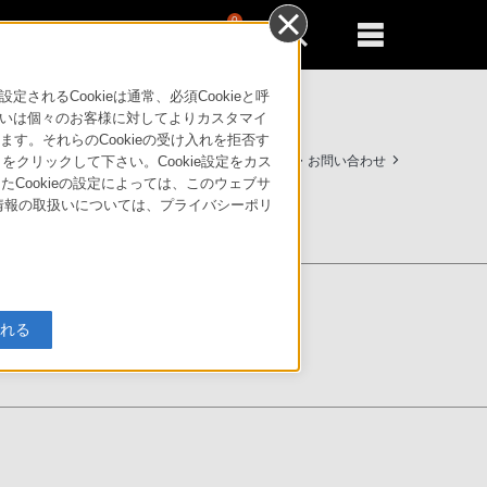
0
新規登録
るともっと便利に
るCookieは通常、必須Cookieと呼
いは個々のお客様に対してよりカスタマイ
す。それらのCookieの受け入れを拒否す
製品のアクセシビリティ
サポート・お問い合わせ
」をクリックして下さい。Cookie設定をカス
たCookieの設定によっては、このウェブサ
人情報の取扱いについては、プライバシーポリ
入れる