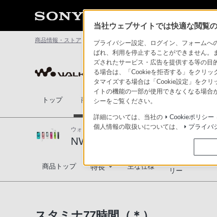
当社ウェブサイトでは快適な閲覧のた
商品情報・ストア
ポータブルオーディオプレーヤー ウォークマン
プライバシー設定、ログイン、フォームへの入
ばれ、利用を停止することができません。
ズされたサービス・広告を提供する等の目的の
ポータブルオーディオプレーヤー ウ
る場合は、「Cookieを拒否する」をクリッ
タマイズする場合は「Cookie設定」をク
イトの機能の一部が使用できなくなる場合が
トップ
商品一覧
アクセサリー
比較表
シーをご覧ください。
詳細については、当社の
Cookieポリシー
個人情報の取扱いについては、
プライバ
ウォークマンSシリーズ[メモリータイプ]
NW-S10/NW-S10Kシリーズ
対応商品・アク
NW-S10/NW-S10Kシリーズ
商品トップ
主な仕様
特長
リー
デザイン
スタミナ77時間（＊）
高音質技術