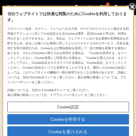
0
当社ウェブサイトでは快適な閲覧のためにCookieを利用しておりま
ポータブルオーディオプレーヤー ウォークマン
す。
プライバシー設定、ログイン、フォームへの入力等、サービスのリクエストに相当する利
ウォークマンWシリーズ[メモリータイプ]
用者のアクションに応じてのみ設定されるCookieは通常、必須Cookieと呼ばれ、利用を
NW-WS620シリーズ
停止することができません。また、当社は、ウェブサイトにおけるお客様の利用状況を分
析するため、あるいは個々のお客様に対してよりカスタマイズされたサービス・広告を提
供する等の目的のため、Cookieおよび類似技術を使用して一定の情報を収集する場合が
あります。それらのCookieの受け入れを拒否する場合は、「Cookieを拒否する」をクリ
ックしてください。Cookie使用にご同意頂ける場合は、「Cookieを受け入れる」をクリ
ックして下さい。Cookie設定をカスタマイズする場合は「Cookie設定」をクリックして
Bluetooth（R）ヘッドホンとしても
ください。Cookieの設定をいつでも管理することができます。選択したCookieの設定に
よっては、このウェブサイトの機能の一部が使用できなくなる場合があります。 詳細に
使える、より幅広いシーンで活躍す
ついては、当社のCookieポリシーをご覧ください。個人情報の取扱いについては、プラ
イバシーポリシーをご覧ください。
るスポーツタイプのウォークマン
詳細については、当社の
Cookieポリシー
をご覧ください。
個人情報の取扱いについては、
プライバシーポリシー
をご覧ください。
Bluetooth（R）とメモリーの両方を、約32gの軽量ボデ
Cookie設定
ィに搭載。スマホとつなげてストリーミング配信や
Cookieを拒否する
YouTube（TM）、インターネットラジオなどを楽しみな
がらトレーニングしたり、内蔵メモリーに楽曲を保存し
Cookieを受け入れる