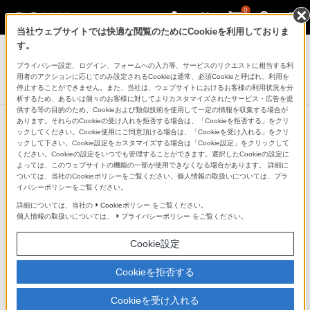
0
当社ウェブサイトでは快適な閲覧のためにCookieを利用しておりま
ポータブルオーディオプレーヤー ウォークマン
す。
プライバシー設定、ログイン、フォームへの入力等、サービスのリクエストに相当する利
ウォークマンZXシリーズ[メモリータイプ]
用者のアクションに応じてのみ設定されるCookieは通常、必須Cookieと呼ばれ、利用を
NW-ZX300シリーズ
停止することができません。また、当社は、ウェブサイトにおけるお客様の利用状況を分
析するため、あるいは個々のお客様に対してよりカスタマイズされたサービス・広告を提
供する等の目的のため、Cookieおよび類似技術を使用して一定の情報を収集する場合が
あります。それらのCookieの受け入れを拒否する場合は、「Cookieを拒否する」をクリ
ックしてください。Cookie使用にご同意頂ける場合は、「Cookieを受け入れる」をクリ
ックして下さい。Cookie設定をカスタマイズする場合は「Cookie設定」をクリックして
前面ガラスにウォークマンとして初
ください。Cookieの設定をいつでも管理することができます。選択したCookieの設定に
よっては、このウェブサイトの機能の一部が使用できなくなる場合があります。 詳細に
めて「マットガラス」を採用
ついては、当社のCookieポリシーをご覧ください。個人情報の取扱いについては、プラ
イバシーポリシーをご覧ください。
詳細については、当社の
Cookieポリシー
をご覧ください。
ウォークマンとして初めて本体前面ガラスに「マットガ
個人情報の取扱いについては、
プライバシーポリシー
をご覧ください。
ラス」を採用。マット仕上げの本体前面・側面との一体
Cookie設定
感を演出。また通常のクリアガラスと比較し、指紋が付
きにくく、指滑りが良いなど、日常のユーザビリティが
Cookieを拒否する
向上しています。
Cookieを受け入れる