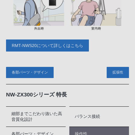
RMT-NWS20について詳しくはこちら
各部パーツ・デザイン
拡張性
NW-ZX300シリーズ 特長
細部までこだわり抜いた高
バランス接続
音質化設計
各部パーツ・デザイン
操作性