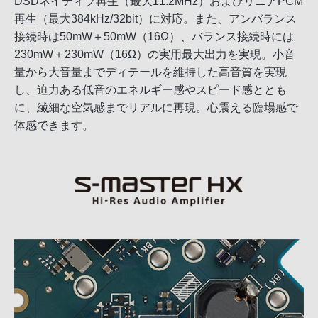
DSDネイティブ再生（最大11.2MHz）およびリニアPCM
再生（最大384kHz/32bit）に対応。また、アンバランス
接続時は50mW＋50mW（16Ω）、バランス接続時には
230mW＋230mW（16Ω）の実用最大出力を実現。小音
量から大音量までディテールを維持した高音質を実現
し、迫力ある低音のエネルギー感やスピード感ととも
に、繊細な空気感までリアルに再現。心震える臨場感で
体感できます。