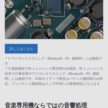
詳しくはこちら
＊1 ワイヤレスリスニング（Bluetooth（R）接続時）には無効で
す
＊2 有線接続でW.ミュージック再生時のみ有効。W.ミュージック
以外での再生時やワイヤレスリスニング（Bluetooth（R）接続
時）には無効です。DSDネイティブ再生はバランス接続時のみ対
応。アンバランス接続時はリニアPCMへの変換再生になります
音楽専用機ならではの音響処理