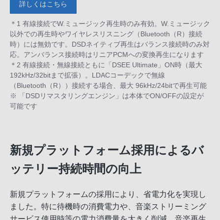
詳しくはこちら
＊1 有線接続でW.ミュージック再生時のみ有効。W.ミュージック
以外での再生時やワイヤレスリスニング（Bluetooth（R）接続
時）には無効です。DSDネイティブ再生はバランス接続時のみ対
応。アンバランス接続時はリニアPCMへの変換再生になります
＊2 有線接続・無線接続ともに「DSEE Ultimate」ON時（最大
192kHz/32bitまで拡張）。LDACコーデックで無線
（Bluetooth（R））接続する場合、最大 96kHz/24bitで再生可能
※ 「DSDリマスタリングエンジン」は本体でON/OFFの設定が
可能です
新規プラットフォーム採用によるバ
ッテリー持続時間の向上
新規プラットフォームの採用により、省電力化を実現し
ました。特に待機時の消費電力や、音楽ストリーミング
サービス使用時等の電力消費量を大きく削減。音楽再生