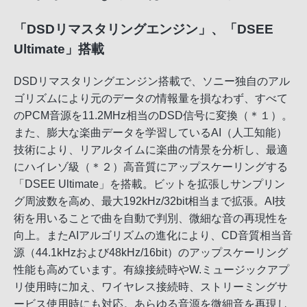
「DSDリマスタリングエンジン」、「DSEE
Ultimate」搭載
DSDリマスタリングエンジン搭載で、ソニー独自のアル
ゴリズムにより元のデータの情報量を損なわず、すべて
のPCM音源を11.2MHz相当のDSD信号に変換（＊１）。
また、膨大な楽曲データを学習しているAI（人工知能）
技術により、リアルタイムに楽曲の情景を分析し、最適
にハイレゾ級（＊２）高音質にアップスケーリングする
「DSEE Ultimate」を搭載。ビットを拡張しサンプリン
グ周波数を高め、最大192kHz/32bit相当まで拡張。AI技
術を用いることで曲を自動で判別、微細な音の再現性を
向上。またAIアルゴリズムの進化により、CD音質相当音
源（44.1kHzおよび48kHz/16bit）のアップスケーリング
性能も高めています。有線接続時やW.ミュージックアプ
リ使用時に加え、ワイヤレス接続時、ストリーミングサ
ービス使用時にも対応。あらゆる音源を微細音を再現し