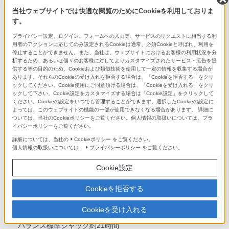
当社ウェブサイトでは快適な閲覧のためにCookieを利用しておりま
内蔵型リチウムイオン
す。
プライバシー設定、ログイン、フォームへの入力等、サービスのリクエストに相当する利
USB充電 充電時間（約/時間）
用者のアクションに応じてのみ設定されるCookieは通常、必須Cookieと呼ばれ、利用を
停止することができません。また、当社は、ウェブサイトにおけるお客様の利用状況を分
約3.5時間（満充電）
析するため、あるいは個々のお客様に対してよりカスタマイズされたサービス・広告を提
約3時間（約80%まで充電）
供する等の目的のため、Cookieおよび類似技術を使用して一定の情報を収集する場合が
あります。それらのCookieの受け入れを拒否する場合は、「Cookieを拒否する」をクリ
ックしてください。Cookie使用にご同意頂ける場合は、「Cookieを受け入れる」をクリ
充電池持続時間（約/時間）
ックして下さい。Cookie設定をカスタマイズする場合は「Cookie設定」をクリックして
ください。Cookieの設定をいつでも管理することができます。選択したCookieの設定に
【音楽再生時（W.ミュージック）】
よっては、このウェブサイトの機能の一部が使用できなくなる場合があります。 詳細に
●MP3 128kbps
ついては、当社のCookieポリシーをご覧ください。個人情報の取扱いについては、プラ
イバシーポリシーをご覧ください。
ステレオミニジャック約25時間
バランス標準ジャック約24時間
詳細については、当社の
Cookieポリシー
をご覧ください。
個人情報の取扱いについては、
プライバシーポリシー
をご覧ください。
●FLAC 96kHz/24bit
Cookie設定
ステレオミニジャック約23時間
バランス標準ジャック約23時間
Cookieを拒否する
●FLAC 192kHz/24bit
Cookieを受け入れる
ステレオミニジャック約21時間
バランス標準ジャック約21時間