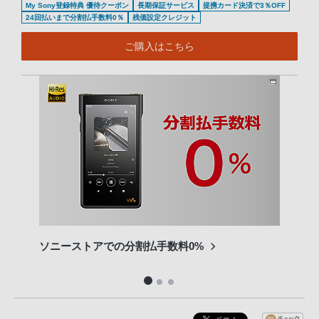
My Sony登録特典 優待クーポン
長期保証サービス
提携カード決済で3％OFF
24回払いまで分割払手数料0％
残価設定クレジット
ご購入はこちら
ソニーストアでの分割払手数料0%
他社
ビス