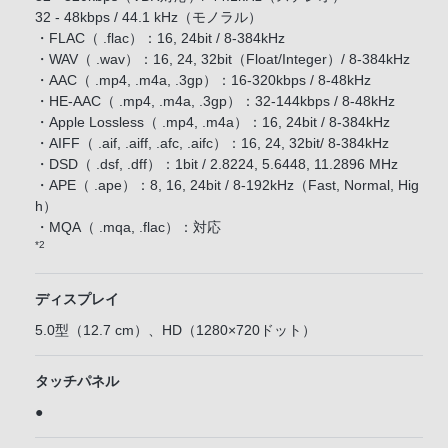
32 - 48kbps / 44.1 kHz（モノラル）
・FLAC（ .flac）：16, 24bit / 8-384kHz
・WAV（ .wav）：16, 24, 32bit（Float/Integer）/ 8-384kHz
・AAC（ .mp4, .m4a, .3gp）：16-320kbps / 8-48kHz
・HE-AAC（ .mp4, .m4a, .3gp）：32-144kbps / 8-48kHz
・Apple Lossless（ .mp4, .m4a）：16, 24bit / 8-384kHz
・AIFF（ .aif, .aiff, .afc, .aifc）：16, 24, 32bit/ 8-384kHz
・DSD（ .dsf, .dff）：1bit / 2.8224, 5.6448, 11.2896 MHz
・APE（ .ape）：8, 16, 24bit / 8-192kHz（Fast, Normal, Hig
h）
・MQA（ .mqa, .flac）：対応
*2
ディスプレイ
5.0型（12.7 cm）、HD（1280×720ドット）
タッチパネル
●