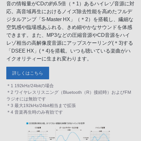
音の情報量がCDの約6.5倍（＊1）あるハイレゾ音源に対
応。高音域再生におけるノイズ除去性能を高めたフルデ
ジタルアンプ「S-Master HX」（＊2）を搭載し、繊細な
空気感や臨場感あふれる、きめ細やかなサウンドを体感
できます。また、MP3などの圧縮音源やCD音源をハイ
レゾ相当の高解像度音源にアップスケーリング(＊3)する
「DSEE HX」(＊4)を搭載。いつも聴いている楽曲がハ
イクオリティーに生まれ変わります。
詳しくはこちら
＊1 192kHz/24bitの場合
＊2 ワイヤレスリスニング（Bluetooth（R）接続時）およびFM
ラジオには無効です
＊3 最大192kHz/24bit相当まで拡張
＊4 音楽再生時のみ有効です