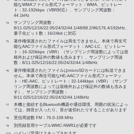
能なWMAファイル形式フォーマット：WMA、ビットレー
ト：32-192kbps（VBR対応）、サンプリング周波数：
44.1kHz
サンプリング周波数：
*4
8/11.025/12/16/22.05/24/32/44.1/48/88.2/96/176.4/192kHz、
量子化ビット数：16/24bit に対応
著作権保護されたファイルは再生できません。本体で再生可
*5
能なAACファイル形式フォーマット：AAC-LC、ビットレー
ト：16-320kbps（VBR）（サンプリング周波数によっては規
格外および保証外の数値も含みます）、サンプリング周波
数：8/11.025/12/16/22.05/24/32/44.1/48kHz
著作権保護されたファイルはmicroSDカードには転送できま
*6
せん。本体で再生可能なHE-AACファイル形式フォーマッ
ト：HE-AAC、ビットレート：32-144kbps（VBR）（サンプ
リング周波数によっては規格外および保証外の数値も含みま
す）、サンプリング周波数：
8/11.025/12/16/22.05/24/32/44.1/48kHz
本機と接続するBluetooth機器や通信環境、周囲の状況によっ
*7
ては、雑音が入ったり、音が途切れたりすることがあります
受信周波数 FM：76.0-108.MHz
*8
別売録音用ケーブルWMC-NWR1が必要です
*9
ハイレゾ音源はスキップされます
*10