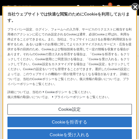
0
当社ウェブサイトでは快適な閲覧のためにCookieを利用しておりま
ポータブルオーディオプレーヤー ウォークマン
す。
プライバシー設定、ログイン、フォームへの入力等、サービスのリクエストに相当する利
ウォークマンAシリーズ[メモリータイプ]
用者のアクションに応じてのみ設定されるCookieは通常、必須Cookieと呼ばれ、利用を
NW-A10シリーズ
停止することができません。また、当社は、ウェブサイトにおけるお客様の利用状況を分
析するため、あるいは個々のお客様に対してよりカスタマイズされたサービス・広告を提
生産完了
DISCONTINUED
供する等の目的のため、Cookieおよび類似技術を使用して一定の情報を収集する場合が
あります。それらのCookieの受け入れを拒否する場合は、「Cookieを拒否する」をクリ
ックしてください。Cookie使用にご同意頂ける場合は、「Cookieを受け入れる」をクリ
ックして下さい。Cookie設定をカスタマイズする場合は「Cookie設定」をクリックして
ください。Cookieの設定をいつでも管理することができます。選択したCookieの設定に
よっては、このウェブサイトの機能の一部が使用できなくなる場合があります。 詳細に
ついては、当社のCookieポリシーをご覧ください。個人情報の取扱いについては、プラ
イバシーポリシーをご覧ください。
詳細については、当社の
Cookieポリシー
をご覧ください。
個人情報の取扱いについては、
プライバシーポリシー
をご覧ください。
Cookie設定
Cookieを拒否する
Cookieを受け入れる