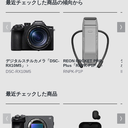
最近チェックした商品の傾向から
デジタルスチルカメラ「DSC-
REON POCKET PRO
デジ
RX10M5」
Plus「RNPK-P1P」
ボ
DSC-RX10M5
RNPK-P1P
ILC
最近チェックした商品