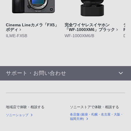
Cinema Lineカメラ「FX5」
完全ワイヤレスイヤホン
デジ
ボディ
「WF-1000XM6」ブラック
RX
ILME-FX5B
WF-1000XM6/B
DS
サポート・お問い合わせ
地域店で体験・相談する
ソニーストアで体験・相談する
各店舗 (銀座・札幌・名古屋・大阪・
ソニーショップ
福岡天神)