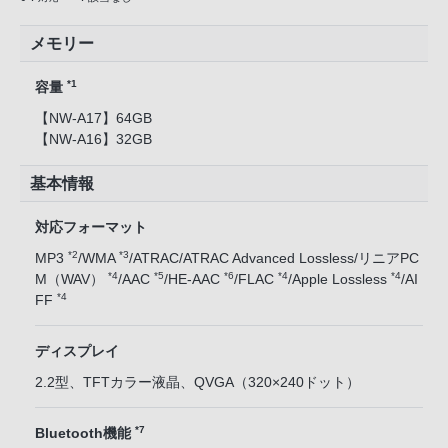
メモリー
*1
容量
【NW-A17】64GB
【NW-A16】32GB
基本情報
対応フォーマット
*2
*3
MP3
/WMA
/ATRAC/ATRAC Advanced Lossless/リニアPC
*4
*5
*6
*4
*4
M（WAV）
/AAC
/HE-AAC
/FLAC
/Apple Lossless
/AI
*4
FF
ディスプレイ
2.2型、TFTカラー液晶、QVGA（320×240ドット）
*7
Bluetooth機能