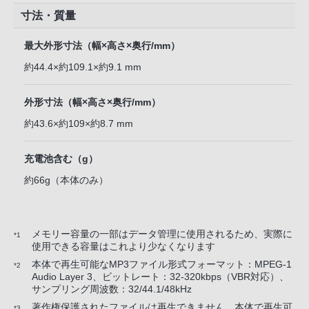
寸法・質量
最大外形寸法（幅×高さ×奥行/mm）
約44.4×約109.1×約9.1 mm
外形寸法（幅×高さ×奥行/mm）
約43.6×約109×約8.7 mm
充電池含む（g）
約66g（本体のみ）
メモリー容量の一部はデータ管理に使用されるため、実際に
*1
使用できる容量はこれより少なくなります
本体で再生可能なMP3ファイル形式フォーマット：MPEG-1
*2
Audio Layer 3、ビットレート：32-320kbps（VBR対応）、
サンプリング周波数：32/44.1/48kHz
著作権保護されたファイルは再生できません。本体で再生可
*3