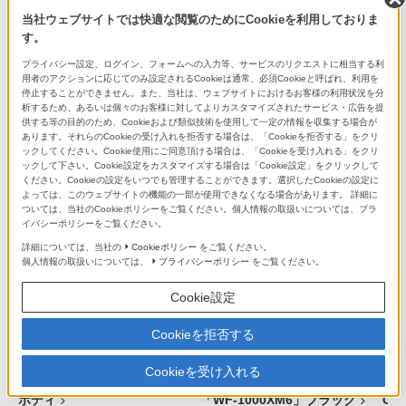
当社ウェブサイトでは快適な閲覧のためにCookieを利用しておりま
す。
プライバシー設定、ログイン、フォームへの入力等、サービスのリクエストに相当する利
用者のアクションに応じてのみ設定されるCookieは通常、必須Cookieと呼ばれ、利用を
停止することができません。また、当社は、ウェブサイトにおけるお客様の利用状況を分
完全ワイヤレスイヤホン
完全ワイヤレスイヤホン
ワ
析するため、あるいは個々のお客様に対してよりカスタマイズされたサービス・広告を提
「WF-C710N」 ブラック
「WF-1000XM6」ブラック
ット
供する等の目的のため、Cookieおよび類似技術を使用して一定の情報を収集する場合が
WF-C710N/B
WF-1000XM6/B
WF-
あります。それらのCookieの受け入れを拒否する場合は、「Cookieを拒否する」をクリ
ックしてください。Cookie使用にご同意頂ける場合は、「Cookieを受け入れる」をクリ
ックして下さい。Cookie設定をカスタマイズする場合は「Cookie設定」をクリックして
ください。Cookieの設定をいつでも管理することができます。選択したCookieの設定に
よっては、このウェブサイトの機能の一部が使用できなくなる場合があります。 詳細に
最近チェックした商品
ついては、当社のCookieポリシーをご覧ください。個人情報の取扱いについては、プラ
イバシーポリシーをご覧ください。
詳細については、当社の
Cookieポリシー
をご覧ください。
個人情報の取扱いについては、
プライバシーポリシー
をご覧ください。
Cookie設定
Cookieを拒否する
Cookieを受け入れる
Cinema Lineカメラ「FX5」
完全ワイヤレスイヤホン
Xpe
ボディ
「WF-1000XM6」ブラック
GE