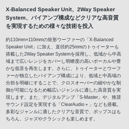
X-Balanced Speaker Unit、2Way Speaker
System、バイアンプ構成などクリアな高音質
を実現するための様々な技術を投入
約110mm×110mmの矩形ウーファーの「X-Balanced
Speaker Unit」に加え、直径約25mmのトゥイーターも
搭載した2Way Speaker Systemを採用し、低域から中高
域まで広いレンジをカバーし明瞭度の高いボーカルや豊
かな低音を再生します。さらに、トゥイーターとウーフ
ァーが独立したバイアンプ構成により、低域と中高域の
分担を明確にすることで、クロスオーバーの細やかな制
御が可能になるため幅広いジャンルに適した高音質を実
現します。また、デジタルアンプ「S-Master」や、推奨
サウンド設定を実現する「ClearAudio＋」なども搭載。
多彩なジャンルに適したクリアな音質で、ポップスはも
ちろん、ジャズやクラシックも楽しめます。