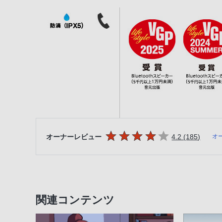
5つの星のうち
件のレ
オーナーレビュー
4.2 (185
)
オ
関連コンテンツ