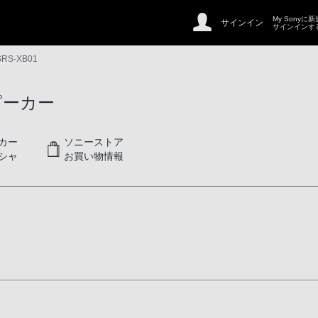
My Sonyに
サインイン
サインインす
SRS-XB01
ピーカー
カー
ソニーストア
シャ
お買い物情報