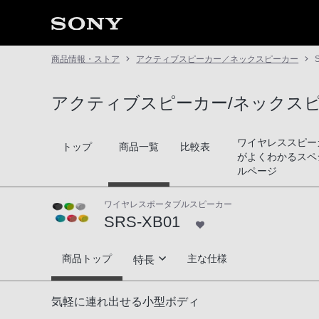
商品情報・ストア
アクティブスピーカー／ネックスピーカー
アクティブスピーカー/ネックス
ワイヤレススピー
トップ
商品一覧
比較表
がよくわかるスペ
ルページ
ワイヤレスポータブルスピーカー
SRS-XB01
SRS-XB01
商品トップ
主な仕様
特長
高音質
気軽に連れ出せる小型ボディ