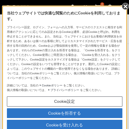
0
当社ウェブサイトでは快適な閲覧のためにCookieを利用しておりま
アクティブスピーカー/ネックスピーカー
す。
プライバシー設定、ログイン、フォームへの入力等、サービスのリクエストに相当する利
ワイヤレスポータブルスピーカー
用者のアクションに応じてのみ設定されるCookieは通常、必須Cookieと呼ばれ、利用を
SRS-XB01
停止することができません。また、当社は、ウェブサイトにおけるお客様の利用状況を分
析するため、あるいは個々のお客様に対してよりカスタマイズされたサービス・広告を提
供する等の目的のため、Cookieおよび類似技術を使用して一定の情報を収集する場合が
あります。それらのCookieの受け入れを拒否する場合は、「Cookieを拒否する」をクリ
ックしてください。Cookie使用にご同意頂ける場合は、「Cookieを受け入れる」をクリ
他の商品と比較する
ックして下さい。Cookie設定をカスタマイズする場合は「Cookie設定」をクリックして
ください。Cookieの設定をいつでも管理することができます。選択したCookieの設定に
よっては、このウェブサイトの機能の一部が使用できなくなる場合があります。 詳細に
●：対応
-：該当なし
ついては、当社のCookieポリシーをご覧ください。個人情報の取扱いについては、プラ
イバシーポリシーをご覧ください。
仕様表
詳細については、当社の
Cookieポリシー
をご覧ください。
個人情報の取扱いについては、
プライバシーポリシー
をご覧ください。
スピーカーシステム
Cookie設定
スピーカータイプ
Cookieを拒否する
フルレンジ
Cookieを受け入れる