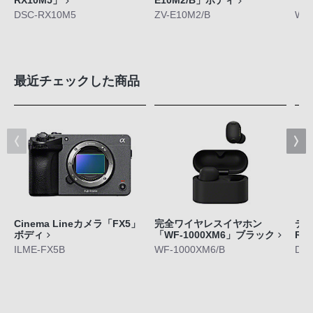
RX10M5」
E10M2/B」ボディ
「W
DSC-RX10M5
ZV-E10M2/B
WF-
最近チェックした商品
Cinema Lineカメラ「FX5」
完全ワイヤレスイヤホン
デジ
ボディ
「WF-1000XM6」ブラック
RX
ILME-FX5B
WF-1000XM6/B
DS