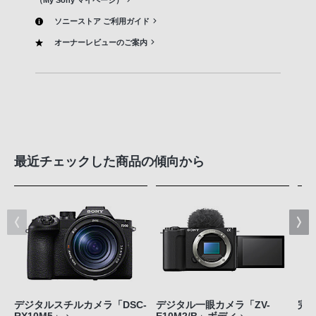
ソニーストア ご利用ガイド
オーナーレビューのご案内
最近チェックした商品の傾向から
デジタルスチルカメラ「DSC-
デジタル一眼カメラ「ZV-
完