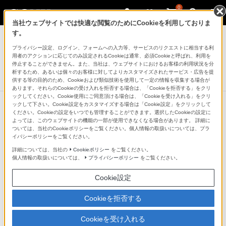
0
当社ウェブサイトでは快適な閲覧のためにCookieを利用しておりま
アクティブスピーカー/ネックスピーカー
す。
プライバシー設定、ログイン、フォームへの入力等、サービスのリクエストに相当する利
ワイヤレスポータブルスピーカー
用者のアクションに応じてのみ設定されるCookieは通常、必須Cookieと呼ばれ、利用を
SRS-XB60
停止することができません。また、当社は、ウェブサイトにおけるお客様の利用状況を分
析するため、あるいは個々のお客様に対してよりカスタマイズされたサービス・広告を提
生産完了
DISCONTINUED
供する等の目的のため、Cookieおよび類似技術を使用して一定の情報を収集する場合が
あります。それらのCookieの受け入れを拒否する場合は、「Cookieを拒否する」をクリ
ックしてください。Cookie使用にご同意頂ける場合は、「Cookieを受け入れる」をクリ
ックして下さい。Cookie設定をカスタマイズする場合は「Cookie設定」をクリックして
ください。Cookieの設定をいつでも管理することができます。選択したCookieの設定に
よっては、このウェブサイトの機能の一部が使用できなくなる場合があります。 詳細に
ついては、当社のCookieポリシーをご覧ください。個人情報の取扱いについては、プラ
イバシーポリシーをご覧ください。
詳細については、当社の
Cookieポリシー
をご覧ください。
個人情報の取扱いについては、
プライバシーポリシー
をご覧ください。
Cookie設定
Cookieを拒否する
Cookieを受け入れる