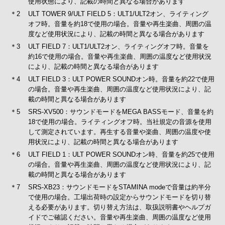
使用状態により、記載の時間と異なる場合があります
＊2
ULT TOWER 9/ULT FIELD 5：ULT1/ULT2オン、ライティング
オフ時。音量を約18で使用の場合。音量や再生楽曲、周囲の温
度など使用状況により、記載の時間と異なる場合があります
＊3
ULT FIELD 7：ULT1/ULT2オン、ライティングオフ時。音量を
約16で使用の場合。音量や再生楽曲、周囲の温度など使用状況
により、記載の時間と異なる場合があります
＊4
ULT FIELD 3：ULT POWER SOUNDオン時。音量を約22で使用
の場合。音量や再生楽曲、周囲の温度など使用状況により、記
載の時間と異なる場合があります
＊5
SRS-XV500：サウンドモードをMEGA BASSモード、音量を約
18で使用の場合。ライティングオフ時。当社規定の音源を使用
して測定されています。再生する音量や楽曲、周囲の温度や使
用状況により、記載の時間と異なる場合があります
＊6
ULT FIELD 1：ULT POWER SOUNDオン時、音量を約25で使用
の場合。音量や再生楽曲、周囲の温度など使用状況により、記
載の時間と異なる場合があります
＊7
SRS-XB23：サウンドモードをSTAMINA modeで音量は約半分
で使用の場合。工場出荷時の設定からサウンドモードを切り替
える必要があります。切り替え方法は、取扱説明書やヘルプガ
イドでご確認ください。音量や再生楽曲、周囲の温度など使用