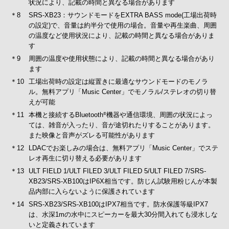
状況により、記載の時間と異なる場合があります
＊8
SRS-XB23：サウンドモードをEXTRA BASS mode(工場出荷時
の設定)で、音量は約半分で使用の場合。音量や再生楽曲、周囲
の温度など使用状況により、記載の時間と異なる場合がありま
す
＊9
周囲の温度や使用状態により、記載の時間と異なる場合があり
ます
＊10
工場出荷時の設定は縦置きに最適なサウンドモードのモノラ
ル。無料アプリ「Music Center」でモノラル/ステレオの切り替
えが可能
＊11
本機と接続するBluetooth
機器や通信環境、周囲の状況によっ
®
ては、雑音が入ったり、音が途切れたりすることがあります。
また映像と音声がズレる可能性があります
＊12
LDACでお楽しみの場合は、無料アプリ「Music Center」でステ
レオ再生に切り替える必要があります
＊13
ULT FIELD 1/ULT FILED 3/ULT FILED 5/ULT FILED 7/SRS-
XB23/SRS-XB100はIP6X相当です。防じん試験用粉じんが本製
品内部に入らないように保護されています
＊14
SRS-XB23/SRS-XB100はIPX7相当です。防水保護等級IPX7
は、水深1mの水中にスピーカーを最大30分間入れても浸水しな
いと定義されています