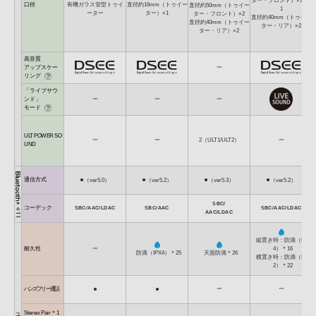
ター・フロント）×3＊2
口径
有機ガラス管型トゥイ
直径約16mm（トゥイー
直径約50mm（トゥイー
1
ーター
ター）×1
ター・フロント）×2
直径約40mm（トゥイー
直径約40mm（トゥイー
ター・リア）×2
ター・リア）×2
高音質
アップスケー
ー
リング
「ライブサウ
ンド」
ー
ー
ー
モード
ULT POWER SO
ー
ー
2（ULT1/ULT2）
ー
UND
●
●
●
●
通信方式
（ver5.0）
（ver5.2）
（ver5.3）
（ver5.2）
SBC/
コーデック
SBC/AAC/LDAC
SBC/AAC
SBC/AAC/LDAC
AAC/LDAC
縦置き時：防滴（IPX
耐久性
ー
4）＊16
防滴（IPX4）＊25
天面防滴＊26
横置き時：防滴（IPX
2）＊22
●
●
ハンズフリー通話
ー
ー
Stereo Pair＊1