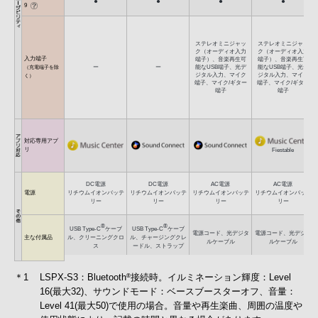
●
●
●
●
9
ステレオミニジャッ
ステレオミニジャッ
ク
（オーディオ入力
ク
（オーディオ入力
入力端子
端子）、
音楽再生可
端子）、
音楽再生可
ー
ー
能なUSB端子、
光デ
能なUSB端子、
光デ
（充電端子を除
ジタル入力、
マイク
ジタル入力、
マイク
く）
端子、マイク/ギター
端子、マイク/ギター
端子
端子
対応専用アプ
リ
Fiestable
DC電源
DC電源
AC電源
AC電源
電源
リチウムイオンバッテ
リチウムイオンバッテ
リチウムイオンバッテ
リチウムイオンバッテ
リー
リー
リー
リー
®
®
USB Type-C
ケーブ
USB Type-C
ケーブ
電源コード、
光デジタ
電源コード、
光デジタ
主な付属品
ル、
クリーニングクロ
ル、
チャージングクレ
ルケーブル
ルケーブル
ス
ードル、
ストラップ
＊1
LSPX-S3：Bluetooth
接続時。イルミネーション輝度：Level
®
16(最大32)、サウンドモード：ベースブースターオフ、音量：
Level 41(最大50)で使用の場合。音量や再生楽曲、周囲の温度や