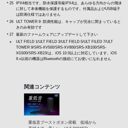
＊25
IPX4相当です。防水保護等級IPX4は、あらゆる方向からの飛沫
に対して本体機能を保護するものです。付属品およびUSB端子
は防滴仕様ではありません
＊26
ULT TOWER 9: 防滴性能は、キャップが完全に閉まっていると
きのみ有効です
＊27
最新のファームウェアにアップデートして下さい
※
ULT FIELD 1/ULT FIELD 3/ULT FIELD 5/ULT FILED 7/ULT
TOWER 9/SRS-XV500/SRS-XV800/SRS-XB100/SRS-
XG500/SRS-XB23/は、iOS 10.0以上に対応しています。iOS
9.x以前の機器はBluetoothの接続にてお使いになれません
関連コンテンツ
重低音ブーストボタン搭載 低域から