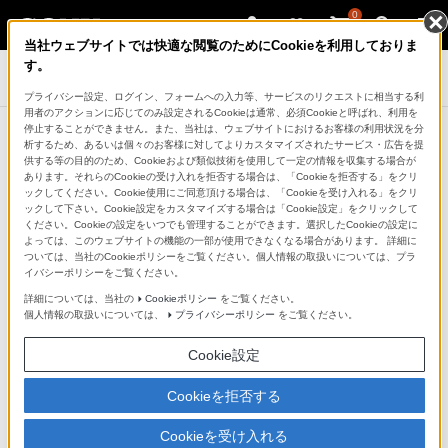
0
当社ウェブサイトでは快適な閲覧のためにCookieを利用しておりま
す。
アクティブスピーカー/ネックスピーカー
プライバシー設定、ログイン、フォームへの入力等、サービスのリクエストに相当する利
用者のアクションに応じてのみ設定されるCookieは通常、必須Cookieと呼ばれ、利用を
停止することができません。また、当社は、ウェブサイトにおけるお客様の利用状況を分
析するため、あるいは個々のお客様に対してよりカスタマイズされたサービス・広告を提
比較表
供する等の目的のため、Cookieおよび類似技術を使用して一定の情報を収集する場合が
あります。それらのCookieの受け入れを拒否する場合は、「Cookieを拒否する」をクリ
ックしてください。Cookie使用にご同意頂ける場合は、「Cookieを受け入れる」をクリ
ックして下さい。Cookie設定をカスタマイズする場合は「Cookie設定」をクリックして
ワイヤレススピーカー/
ください。Cookieの設定をいつでも管理することができます。選択したCookieの設定に
ネックスピーカー
グラスサウンドスピーカー
よっては、このウェブサイトの機能の一部が使用できなくなる場合があります。 詳細に
ついては、当社のCookieポリシーをご覧ください。個人情報の取扱いについては、プラ
イバシーポリシーをご覧ください。
ポータブルシアターシステ
お手元テレビスピーカー
詳細については、当社の
Cookieポリシー
をご覧ください。
ム
個人情報の取扱いについては、
プライバシーポリシー
をご覧ください。
Cookie設定
Cookieを拒否する
アクティブスピーカー
Cookieを受け入れる