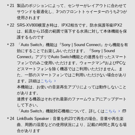
＊21
製品のポジションによって、センサーがレイアウトに合わせて
サウンドを最適化し、3つのフロントトゥイーターのうち2つが
使用されます
＊22
SRS-XV800横置き時は、IPX2相当です。防水保護等級IPX2
は、鉛直から15度の範囲で落下する水滴に対して本体機能を保
護するものです
＊23
「Auto Switch」機能は『Sony | Sound Connect』から機能を有
効にすることでお楽しみいただけます。『Sony | Sound
Connect』アプリでAuto Switch機能との連携を行ったスマート
フォンでのみご使用いただけます。ウォークマン
およびPCな
®
どスマートフォンを除く機器ではご利用いただけません。ま
た、一部のスマートフォンではご利用いただけない場合があり
ます。詳細は
こちら
本機能は、お使いの音楽再生アプリによっては動作しないこと
があります。
連携する機器はそれぞれ最新のファームウェアにアップデート
して下さい。
「Auto Switch」機能対応機種について、詳しくは
こちら
＊24
LinkBuds Speaker：音量を約23で再生の場合。音量や再生楽
曲、周囲の湿度などの使用状況により、記載の時間と異なる場
合があります