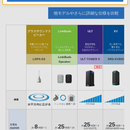
他モデルやさらに詳細な仕様を比較
グラスサウンドス
LinkBuds
ULT
XV
ピーカー
有機ガラスが奏でる
重低音増強
広い場所でも
リアルでクリアな
ミニマルデザインに
「ULTボタン」
響き渡る
サウンド
確かな高音質
大迫力のサウンド
パワフルサウンド
LinkBuds
LSPX-S3
ULT TOWER 9
SRS-XV800
Speaker
NEW
特長
ヘッドホン連携＊23
25
25
充電池
8
25
約
時間＊2
約
時間＊20
約
時間＊1
約
時間＊24
持続時間
(ULT1/ULT2)
（MEGA BASS mode）