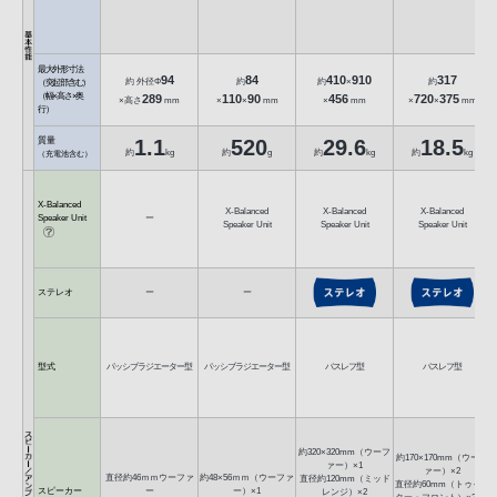
最大外形寸法
94
84
410
910
317
約 外径Φ
約
約
×
約
（突起部含む）
（幅×高さ×奥
289
110
90
456
720
375
×高さ
mm
×
×
mm
×
mm
×
×
mm
行）
質量
1.1
520
29.6
18.5
約
kg
約
g
約
kg
約
kg
（充電池含む）
X-Balanced
X-Balanced
X-Balanced
X-Balanced
Speaker Unit
ー
Speaker Unit
Speaker Unit
Speaker Unit
ステレオ
ー
ー
型式
パッシブラジエーター型
パッシブラジエーター型
バスレフ型
バスレフ型
約320×320mm（ウーフ
約170×170mm（ウーフ
ァー）×1
ァー）×2
直径約46ｍｍウーファ
約48×56ｍｍ（ウーファ
直径約120mm（ミッド
直径約60mm（トゥイー
スピーカー
ー
ー）×1
レンジ）×2