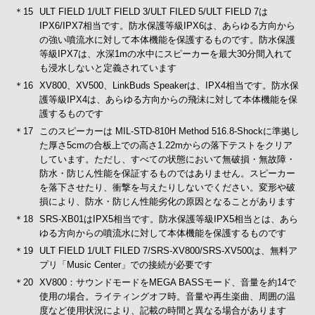
＊15
ULT FIELD 1/ULT FIELD 3/ULT FILED 5/ULT FIELD 7は
IPX6/IPX7相当です。防水保護等級IPX6は、あらゆる方向から
の強い噴流水に対して本体機能を保護するものです。防水保護
等級IPX7は、水深1mの水中にスピーカーを最大30分間入れて
も浸水しないと定義されています
＊16
XV800、XV500、LinkBuds Speakerは、IPX4相当です。防水保
護等級IPX4は、あらゆる方向からの飛沫に対して本体機能を保
護するものです
＊17
このスピーカーは MIL-STD-810H Method 516.8-Shockに準拠し
た厚さ5cmの合板上での高さ1.22mからの落下テストをクリア
しています。ただし、すべての状態において無破損・無故障・
防水・防じん性能を保証するものではありません。スピーカー
を落下させたり、衝撃を与えたりしないでください。変形や破
損により、防水・防じん性能劣化の原因となることがあります
＊18
SRS-XB01はIPX5相当です。防水保護等級IPX5相当とは、あら
ゆる方向からの噴流水に対して本体機能を保護するものです
＊19
ULT FIELD 1/ULT FILED 7/SRS-XV800/SRS-XV500は、無料ア
プリ「Music Center」での接続が必要です
＊20
XV800：サウンドモードをMEGA BASSモード、音量を約14で
使用の場合。ライティングオフ時。音量や再生楽曲、周囲の温
度など使用状況により、記載の時間と異なる場合があります