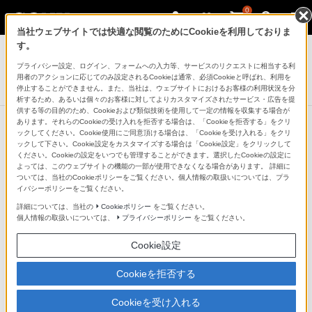
0
当社ウェブサイトでは快適な閲覧のためにCookieを利用しておりま
アクティブスピーカー/ネックスピーカー
す。
プライバシー設定、ログイン、フォームへの入力等、サービスのリクエストに相当する利
ワイヤレススピーカー
用者のアクションに応じてのみ設定されるCookieは通常、必須Cookieと呼ばれ、利用を
SRS-RA5000
停止することができません。また、当社は、ウェブサイトにおけるお客様の利用状況を分
析するため、あるいは個々のお客様に対してよりカスタマイズされたサービス・広告を提
供する等の目的のため、Cookieおよび類似技術を使用して一定の情報を収集する場合が
あります。それらのCookieの受け入れを拒否する場合は、「Cookieを拒否する」をクリ
ックしてください。Cookie使用にご同意頂ける場合は、「Cookieを受け入れる」をクリ
ックして下さい。Cookie設定をカスタマイズする場合は「Cookie設定」をクリックして
360 Reality Audioで臨場感のある音
ください。Cookieの設定をいつでも管理することができます。選択したCookieの設定に
よっては、このウェブサイトの機能の一部が使用できなくなる場合があります。 詳細に
楽が楽しめる
ついては、当社のCookieポリシーをご覧ください。個人情報の取扱いについては、プラ
イバシーポリシーをご覧ください。
詳細については、当社の
Cookieポリシー
をご覧ください。
ソニーの空間音響技術を駆使した、新たな音楽体験。ア
個人情報の取扱いについては、
プライバシーポリシー
をご覧ください。
ーティストがライブで演奏している場にいるような、臨
Cookie設定
場感豊かな音場を実現します。対応音楽配信サービスに
加入し、対応コンテンツを再生することで体感できま
Cookieを拒否する
す。
Cookieを受け入れる