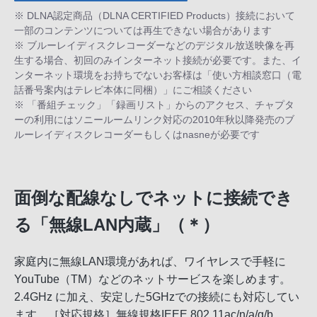
※ DLNA認定商品（DLNA CERTIFIED Products）接続において
一部のコンテンツについては再生できない場合があります
※ ブルーレイディスクレコーダーなどのデジタル放送映像を再
生する場合、初回のみインターネット接続が必要です。また、イ
ンターネット環境をお持ちでないお客様は「使い方相談窓口（電
話番号案内はテレビ本体に同梱）」にご相談ください
※ 「番組チェック」「録画リスト」からのアクセス、チャプタ
ーの利用にはソニールームリンク対応の2010年秋以降発売のブ
ルーレイディスクレコーダーもしくはnasneが必要です
面倒な配線なしでネットに接続でき
る「無線LAN内蔵」（＊）
家庭内に無線LAN環境があれば、ワイヤレスで手軽に
YouTube（TM）などのネットサービスを楽しめます。
2.4GHz に加え、安定した5GHzでの接続にも対応してい
ます。［対応規格］無線規格IEEE 802.11ac/n/a/g/b