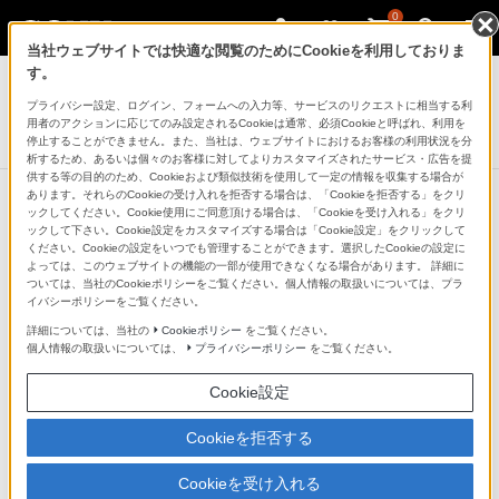
0
当社ウェブサイトでは快適な閲覧のためにCookieを利用しておりま
テレビ ブラビア
す。
プライバシー設定、ログイン、フォームへの入力等、サービスのリクエストに相当する利
4K液晶テレビ
用者のアクションに応じてのみ設定されるCookieは通常、必須Cookieと呼ばれ、利用を
X9350Dシリーズ
停止することができません。また、当社は、ウェブサイトにおけるお客様の利用状況を分
析するため、あるいは個々のお客様に対してよりカスタマイズされたサービス・広告を提
供する等の目的のため、Cookieおよび類似技術を使用して一定の情報を収集する場合が
あります。それらのCookieの受け入れを拒否する場合は、「Cookieを拒否する」をクリ
ックしてください。Cookie使用にご同意頂ける場合は、「Cookieを受け入れる」をクリ
ックして下さい。Cookie設定をカスタマイズする場合は「Cookie設定」をクリックして
多彩なコンテンツをスマートに楽し
ください。Cookieの設定をいつでも管理することができます。選択したCookieの設定に
よっては、このウェブサイトの機能の一部が使用できなくなる場合があります。 詳細に
めるアプリ「Video & TV
ついては、当社のCookieポリシーをご覧ください。個人情報の取扱いについては、プラ
イバシーポリシーをご覧ください。
SideView」
詳細については、当社の
Cookieポリシー
をご覧ください。
個人情報の取扱いについては、
プライバシーポリシー
をご覧ください。
スマートフォン（＊）をリモコン代わりにして操作した
Cookie設定
り、番組表や番組情報をチェックしながら手軽にテレビ
Cookieを拒否する
視聴を楽しめるアプリ「Video & TV SideView」。さら
に、スマートフォン（＊）とブラビアをペアリングして
Cookieを受け入れる