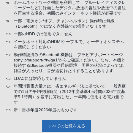
ホームネットワーク機能を利用して、ブルーレイディスクレ
*8
コーダーなどに録画したデジタル放送の番組や放送中の番組
を再生する場合、初回のみインターネット接続が必要です
一部（電源オン/オフ、チャンネルポン）操作時は無線
*9
（Bluetooth）ではなく赤外線での操作となります
一部のHDDでは使用できません
*10
イーサネット対応のHDMIケーブルで、オーディオシステム
*11
を接続してください
動作確認済みのBluetooth機器は、ブラビアサポートページ
*12
sony.jp/support/r/tv/qa1/からご確認ください。なお、本機と
接続するBluetooth機器や通信環境、周囲の状況によっては、
雑音が入ったり、音が途切れたりすることがあります
LDACには対応していません
*13
年間消費電力量とは、省エネルギー法に基づいて、一般家庭
*14
での1日の平均視聴時間（2012年度基準4.5時間/2026年度基
準5.1時間）を基準に算出した、一年間に使用する電力量で
す
新：目標年度2026年度のものです
*15
すべての仕様を見る