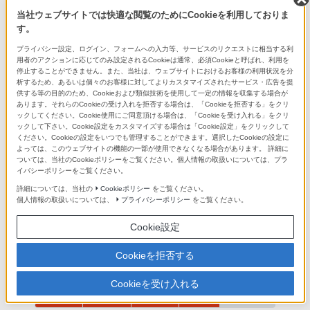
当社ウェブサイトでは快適な閲覧のためにCookieを利用しておりま
す。
プライバシー設定、ログイン、フォームへの入力等、サービスのリクエストに相当する利
総合評価の分布
用者のアクションに応じてのみ設定されるCookieは通常、必須Cookieと呼ばれ、利用を
停止することができません。また、当社は、ウェブサイトにおけるお客様の利用状況を分
析するため、あるいは個々のお客様に対してよりカスタマイズされたサービス・広告を提
5
381
供する等の目的のため、Cookieおよび類似技術を使用して一定の情報を収集する場合が
4
273
あります。それらのCookieの受け入れを拒否する場合は、「Cookieを拒否する」をクリ
ックしてください。Cookie使用にご同意頂ける場合は、「Cookieを受け入れる」をクリ
3
53
ックして下さい。Cookie設定をカスタマイズする場合は「Cookie設定」をクリックして
ください。Cookieの設定をいつでも管理することができます。選択したCookieの設定に
2
18
よっては、このウェブサイトの機能の一部が使用できなくなる場合があります。 詳細に
ついては、当社のCookieポリシーをご覧ください。個人情報の取扱いについては、プラ
1
25
イバシーポリシーをご覧ください。
詳細については、当社の
Cookieポリシー
をご覧ください。
評価項目別の平均
個人情報の取扱いについては、
プライバシーポリシー
をご覧ください。
総合評価
4.3
Cookie設定
Cookieを拒否する
画質
4.5
Cookieを受け入れる
音質
3.8