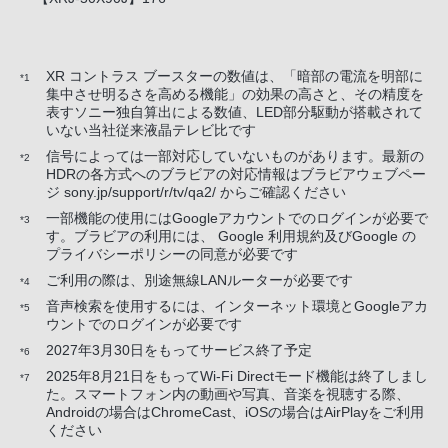
XR コントラス ブースターの数値は、「暗部の電流を明部に
*1
集中させ明るさを高める機能」の効果の高さと、その精度を
表すソニー独自算出による数値、LED部分駆動が搭載されて
いない当社従来液晶テレビ比です
信号によっては一部対応していないものがあります。最新の
*2
HDRの各方式へのブラビアの対応情報はブラビアウェブペー
ジ sony.jp/support/r/tv/qa2/ からご確認ください
一部機能の使用にはGoogleアカウントでのログインが必要で
*3
す。ブラビアの利用には、 Google 利用規約及びGoogle の
プライバシーポリシーの同意が必要です
ご利用の際は、別途無線LANルーターが必要です
*4
音声検索を使用するには、インターネット環境とGoogleアカ
*5
ウントでのログインが必要です
2027年3月30日をもってサービス終了予定
*6
2025年8月21日をもってWi-Fi Directモード機能は終了しまし
*7
た。スマートフォン内の動画や写真、音楽を視聴する際、
Androidの場合はChromeCast、iOSの場合はAirPlayをご利用
ください