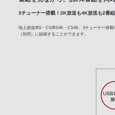
3チューナー搭載！2K放送も4K放送も2番
ネット動画を楽しむ
かんたん操作・機器連携
地上放送/BS・CS/BS4K・CS4K、3チューナ
（別売）に録画することができます。
録画
デザイン・安全設計
ソニー独自のアプリ