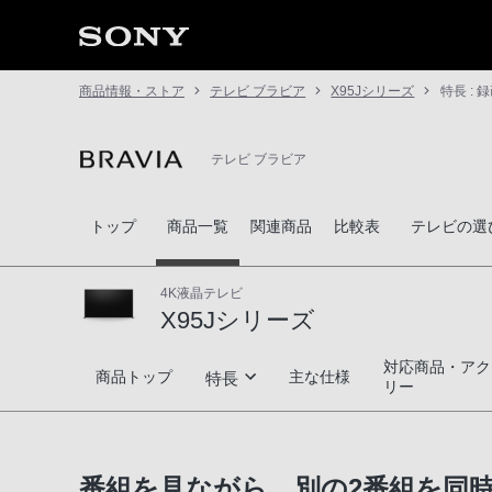
商品情報・ストア
テレビ ブラビア
X95Jシリーズ
特長 : 
テレビ ブラビア
トップ
商品一覧
関連商品
比較表
テレビの選
4K液晶テレビ
X95Jシリーズ
対応商品・アク
X95Jシリーズ
商品トップ
主な仕様
特長
リー
高画質
番組を見ながら、別の2番組を同
高音質