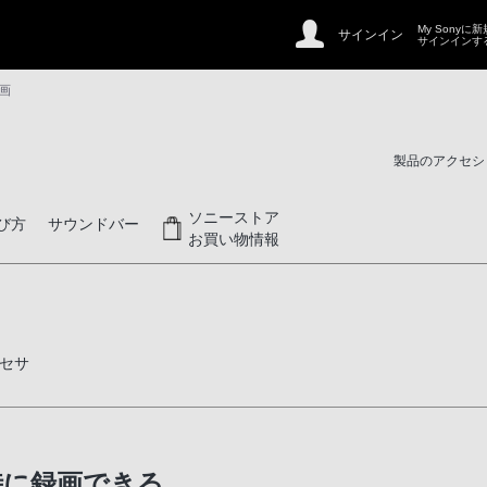
My Sonyに
サインイン
サインインす
録画
製品のアクセシ
ソニーストア
び方
サウンドバー
お買い物情報
セサ
時に録画できる