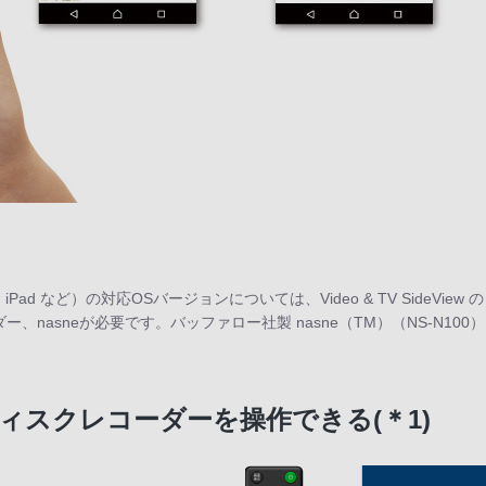
hone、iPad など）の対応OSバージョンについては、Video & TV Sid
neが必要です。バッファロー社製 nasne（TM）（NS-N100）はVide
スクレコーダーを操作できる(＊1)