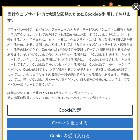
0
当社ウェブサイトでは快適な閲覧のためにCookieを利用しておりま
デジタルスチルカメラ Cyber-shot
す。
プライバシー設定、ログイン、フォームへの入力等、サービスのリクエストに相当する利
カメラコントロールボックス
用者のアクションに応じてのみ設定されるCookieは通常、必須Cookieと呼ばれ、利用を
CCB-WD1
停止することができません。また、当社は、ウェブサイトにおけるお客様の利用状況を分
析するため、あるいは個々のお客様に対してよりカスタマイズされたサービス・広告を提
供する等の目的のため、Cookieおよび類似技術を使用して一定の情報を収集する場合が
あります。それらのCookieの受け入れを拒否する場合は、「Cookieを拒否する」をクリ
ックしてください。Cookie使用にご同意頂ける場合は、「Cookieを受け入れる」をクリ
ックして下さい。Cookie設定をカスタマイズする場合は「Cookie設定」をクリックして
ください。Cookieの設定をいつでも管理することができます。選択したCookieの設定に
よっては、このウェブサイトの機能の一部が使用できなくなる場合があります。 詳細に
ついては、当社のCookieポリシーをご覧ください。個人情報の取扱いについては、プラ
イバシーポリシーをご覧ください。
詳細については、当社の
Cookieポリシー
をご覧ください。
個人情報の取扱いについては、
プライバシーポリシー
をご覧ください。
Cookie設定
Cookieを拒否する
Cookieを受け入れる
有線接続でのRX0の複数台同時コントロールを実現