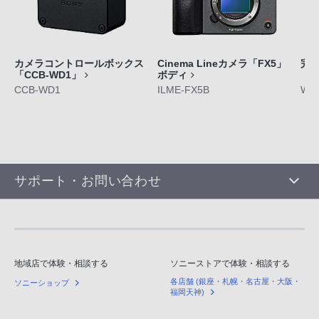
カメラコントロールボックス
Cinema Lineカメラ「FX5」
完
「CCB-WD1」
ボディ
「W
CCB-WD1
ILME-FX5B
WF-
サポート・お問い合わせ
地域店で体験・相談する
ソニーストアで体験・相談する
各店舗 (銀座・札幌・名古屋・大阪・
ソニーショップ
福岡天神)