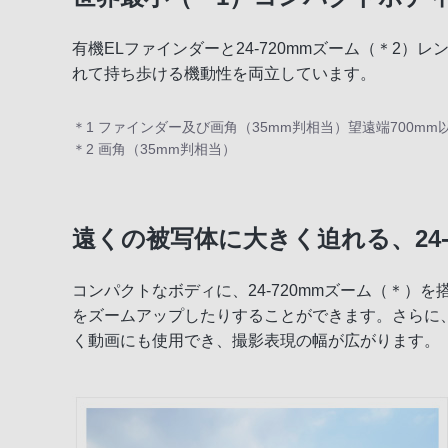
有機ELファインダーと24-720mmズーム（＊2
暗いシーンでも鮮やかに撮影
れて持ち歩ける機動性を両立しています。
手ブレに強い高画質動画/WEBカメラ対応
＊1 ファインダー及び画角（35mm判相当）望遠端700m
180度可動式液晶モニター＆Wi-Fi（R）・N
＊2 画角（35mm判相当）
豊富な撮影機能と撮った後の楽しみ
遠くの被写体に大きく迫れる、24-
デザイン＆アクセサリー
コンパクトなボディに、24-720mmズーム（＊）
をズームアップしたりすることができます。さらに、
く動画にも使用でき、撮影表現の幅が広がります。