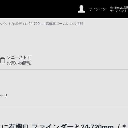
My Sonyに
サインイン
サインインす
コンパクトなボディに24-720mm高倍率ズームレンズ搭載
ソニーストア
お買い物情報
セサ
ズームレンズ搭載
有機ELファインダーと24-720mm（