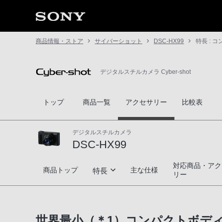
商品情報・ストア
サイバーショット
DSC-HX99
特長 : 
デジタルスチルカメラ Cyber-shot
トップ
商品一覧
アクセサリー
比較表
デジタルスチルカメラ
DSC-HX99
対応商品・アク
DSC-HX99
商品トップ
主な仕様
特長
リー
コンパクトなボディに24-720mm高倍率
世界最小（＊1）コンパクトボディに
本格撮影機能を搭載