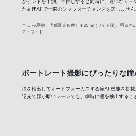
がピントを予測。半押しすると同時に、迷いなく一
た高速AFで一瞬のシャッターチャンスを逃しません
＊ CIPA準拠。内部測定条件 f=4.25mm(ワイド端)、明る
ア：ワイド
ポートレート撮影にぴったりな瞳
瞳を検出してオートフォーカスする瞳AF機能を搭
逆光で顔が暗いシーンでも、瞬時に瞳を検出するこ