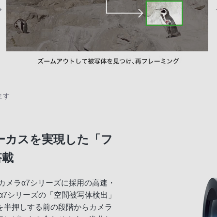
ます
ォーカスを実現した「フ
搭載
眼カメラα7シリーズに採用の高速・
α7シリーズの「空間被写体検出」
を半押しする前の段階からカメラ