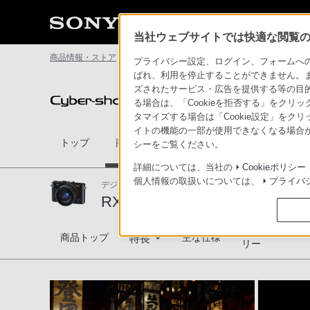
当社ウェブサイトでは快適な閲覧のた
商品情報・ストア
サイバーショット
RX1(DSC-RX1)
撮影
プライバシー設定、ログイン、フォームへの入
ばれ、利用を停止することができません。
ズされたサービス・広告を提供する等の目的の
デジタルスチルカメラ Cyber-shot
る場合は、「Cookieを拒否する」をクリッ
タマイズする場合は「Cookie設定」をク
イトの機能の一部が使用できなくなる場合が
トップ
商品一覧
アクセサリー
比較表
シーをご覧ください。
詳細については、当社の
Cookieポリシー
個人情報の取扱いについては、
プライバ
デジタルスチルカメラ
RX1(DSC-RX1)
対応商品・アク
RX1(DSC-RX1)
商品トップ
主な仕様
特長
リー
35mmフルサイズセンサー搭載
表現へのこだわりに応える操作性