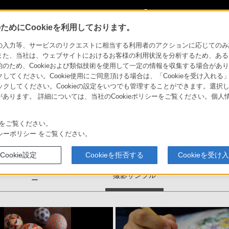
My Sonyに
サインイン
サインインす
めにCookieを利用しております。
サンプル
力等、サービスのリクエストに相当する利用者のアクションに応じてのみ設定され
また、当社は、ウェブサイトにおけるお客様の利用状況を分析するため、ある
ため、Cookieおよび類似技術を使用して一定の情報を収集する場合がありま
クしてください。Cookie使用にご同意頂ける場合は、「Cookieを受け入れる
リックしてください。Cookieの設定をいつでも管理することができます。選択し
あります。 詳細については、当社のCookieポリシーをご覧ください。個
ソニーストア
お買い物情報
をご覧ください。
シーポリシー
をご覧ください。
Cookie設定
Cookieを拒否する
Cookieを受け
セサ
スペシャルギャラリ
撮影サンプル
ー