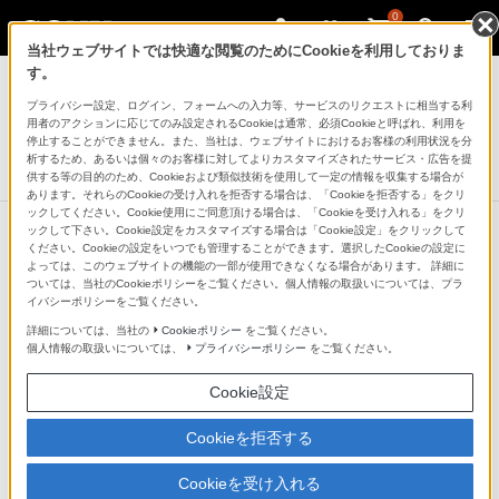
0
当社ウェブサイトでは快適な閲覧のためにCookieを利用しておりま
デジタルスチルカメラ Cyber-shot
す。
プライバシー設定、ログイン、フォームへの入力等、サービスのリクエストに相当する利
デジタルスチルカメラ
用者のアクションに応じてのみ設定されるCookieは通常、必須Cookieと呼ばれ、利用を
RX100II(DSC-RX100M2)
停止することができません。また、当社は、ウェブサイトにおけるお客様の利用状況を分
析するため、あるいは個々のお客様に対してよりカスタマイズされたサービス・広告を提
生産完了
DISCONTINUED
供する等の目的のため、Cookieおよび類似技術を使用して一定の情報を収集する場合が
あります。それらのCookieの受け入れを拒否する場合は、「Cookieを拒否する」をクリ
ックしてください。Cookie使用にご同意頂ける場合は、「Cookieを受け入れる」をクリ
ックして下さい。Cookie設定をカスタマイズする場合は「Cookie設定」をクリックして
ください。Cookieの設定をいつでも管理することができます。選択したCookieの設定に
よっては、このウェブサイトの機能の一部が使用できなくなる場合があります。 詳細に
ついては、当社のCookieポリシーをご覧ください。個人情報の取扱いについては、プラ
イバシーポリシーをご覧ください。
詳細については、当社の
Cookieポリシー
をご覧ください。
個人情報の取扱いについては、
プライバシーポリシー
をご覧ください。
Cookie設定
Cookieを拒否する
Cookieを受け入れる