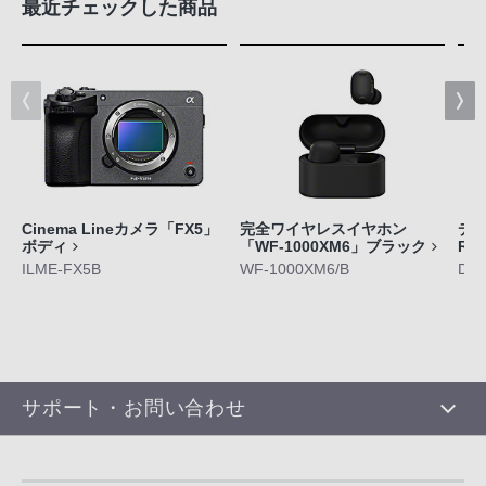
最近チェックした商品
Cinema Lineカメラ「FX5」
完全ワイヤレスイヤホン
デジ
ボディ
「WF-1000XM6」ブラック
RX
ILME-FX5B
WF-1000XM6/B
DS
サポート・お問い合わせ