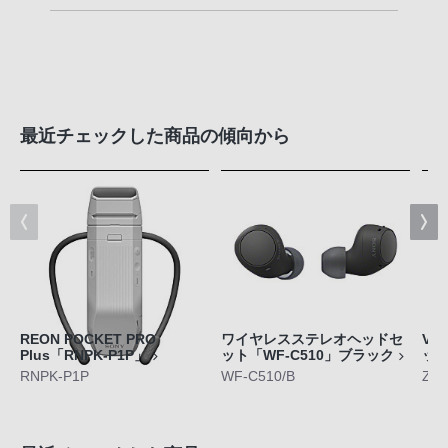
最近チェックした商品の傾向から
REON POCKET PRO
ワイヤレスステレオヘッドセ
VL
Plus「RNPK-P1P」
ット「WF-C510」ブラック
ッ
RNPK-P1P
WF-C510/B
ZV-