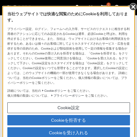
0
当社ウェブサイトでは快適な閲覧のためにCookieを利用しておりま
デジタルスチルカメラ Cyber-shot
す。
プライバシー設定、ログイン、フォームへの入力等、サービスのリクエストに相当する利
デジタルスチルカメラ
用者のアクションに応じてのみ設定されるCookieは通常、必須Cookieと呼ばれ、利用を
RX1R(DSC-RX1R)
停止することができません。また、当社は、ウェブサイトにおけるお客様の利用状況を分
析するため、あるいは個々のお客様に対してよりカスタマイズされたサービス・広告を提
供する等の目的のため、Cookieおよび類似技術を使用して一定の情報を収集する場合が
あります。それらのCookieの受け入れを拒否する場合は、「Cookieを拒否する」をクリ
ックしてください。Cookie使用にご同意頂ける場合は、「Cookieを受け入れる」をクリ
ックして下さい。Cookie設定をカスタマイズする場合は「Cookie設定」をクリックして
撮影・作品制作の効率と画質を追求
ください。Cookieの設定をいつでも管理することができます。選択したCookieの設定に
よっては、このウェブサイトの機能の一部が使用できなくなる場合があります。 詳細に
するソフトウェアシリーズ
ついては、当社のCookieポリシーをご覧ください。個人情報の取扱いについては、プラ
イバシーポリシーをご覧ください。
「Imaging Edge（イメージング エ
詳細については、当社の
Cookieポリシー
をご覧ください。
個人情報の取扱いについては、
プライバシーポリシー
をご覧ください。
ッジ）」
Cookie設定
高品質なRAW現像や便利なPCテザリング、効率的な表
Cookieを拒否する
示/管理を可能にするソニー純正の新しいソフトウェアシ
Cookieを受け入れる
リーズ「Imaging Edge（イメージング エッジ）」。撮影