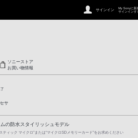
My Sonyに
サインイン
サインインす
ソニーストア
お買い物情報
完了
セサ
ームの防水スタイリッシュモデル
ースティック マイクロ”または“マイクロSDメモリーカード”をお求めください