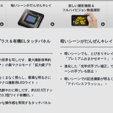
プラス＆有機ELタッチパネル
暗いシーンがだんぜんキレイ
暗いシーンでも、とびきりキレ
「プレミアムおまかせオート」
の世界を写しだす、最大撮影倍率約
（＊）の新マクロモード「拡大鏡プラ
進化した「光学式手ブレ補正」
ーンの手ブレを防止
をくまなく照らし、最適な明るさに
暗いシーンでの記念撮影が明る
マクロ撮影用LEDライト
「アドバンスフラッシュ」
色鮮やかに映しだす。約122.9万ドッ
3.3型ワイド有機EL
かな操作感を実現するタッチパネル