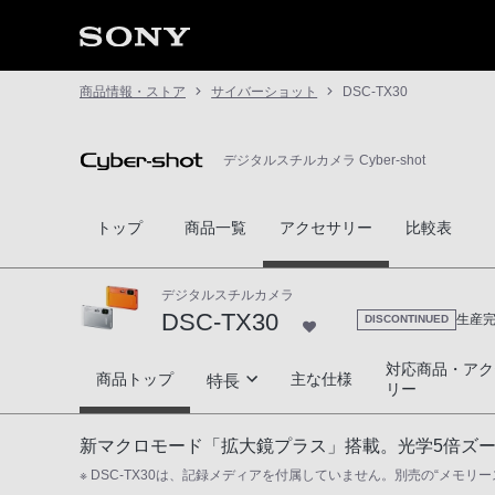
商品情報・ストア
サイバーショット
DSC-TX30
デジタルスチルカメラ Cyber-shot
トップ
商品一覧
アクセサリー
比較表
デジタルスチルカメラ
DSC-TX30
生産
DISCONTINUED
対応商品・アク
DSC-TX30
商品トップ
主な仕様
特長
リー
防水・耐衝撃＆充実の基本性能
新マクロモード「拡大鏡プラス」搭載。光学5倍ズ
※ DSC-TX30は、記録メディアを付属していません。別売の“メモリ
拡大鏡プラス＆有機ELタッチパネル