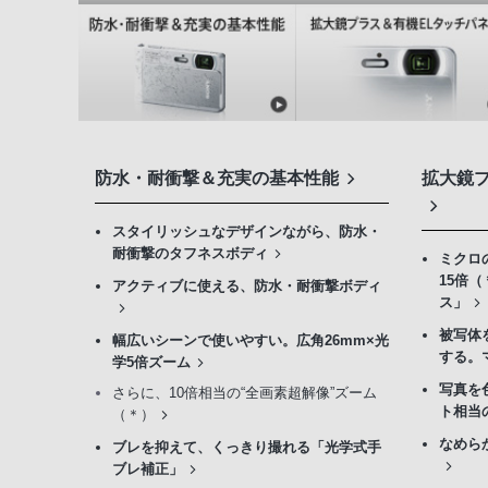
防水・耐衝撃＆充実の基本性能
拡大鏡
スタイリッシュなデザインながら、防水・
耐衝撃のタフネスボディ
ミクロ
15倍
アクティブに使える、防水・耐衝撃ボディ
ス」
被写体
幅広いシーンで使いやすい。広角26mm×光
する。
学5倍ズーム
写真を
さらに、10倍相当の“全画素超解像”ズーム
ト相当の
（＊）
なめら
ブレを抑えて、くっきり撮れる「光学式手
ブレ補正」