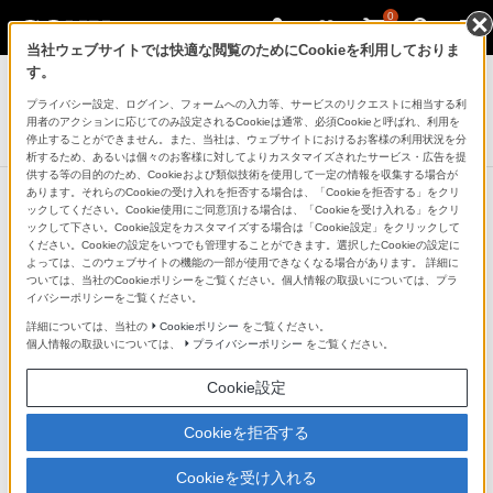
0
当社ウェブサイトでは快適な閲覧のためにCookieを利用しておりま
デジタルスチルカメラ Cyber-shot
す。
プライバシー設定、ログイン、フォームへの入力等、サービスのリクエストに相当する利
デジタルスチルカメラ
用者のアクションに応じてのみ設定されるCookieは通常、必須Cookieと呼ばれ、利用を
DSC-TX30
停止することができません。また、当社は、ウェブサイトにおけるお客様の利用状況を分
析するため、あるいは個々のお客様に対してよりカスタマイズされたサービス・広告を提
供する等の目的のため、Cookieおよび類似技術を使用して一定の情報を収集する場合が
あります。それらのCookieの受け入れを拒否する場合は、「Cookieを拒否する」をクリ
ックしてください。Cookie使用にご同意頂ける場合は、「Cookieを受け入れる」をクリ
ックして下さい。Cookie設定をカスタマイズする場合は「Cookie設定」をクリックして
ください。Cookieの設定をいつでも管理することができます。選択したCookieの設定に
よっては、このウェブサイトの機能の一部が使用できなくなる場合があります。 詳細に
ついては、当社のCookieポリシーをご覧ください。個人情報の取扱いについては、プラ
イバシーポリシーをご覧ください。
詳細については、当社の
Cookieポリシー
をご覧ください。
個人情報の取扱いについては、
プライバシーポリシー
をご覧ください。
Cookie設定
Cookieを拒否する
Cookieを受け入れる