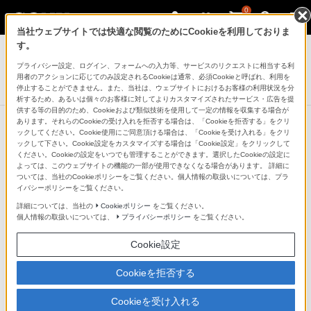
0
当社ウェブサイトでは快適な閲覧のためにCookieを利用しておりま
デジタルビデオカメラ ハンディカム
す。
プライバシー設定、ログイン、フォームへの入力等、サービスのリクエストに相当する利
ワイヤレスマイクロホン
用者のアクションに応じてのみ設定されるCookieは通常、必須Cookieと呼ばれ、利用を
ECM-W1M
停止することができません。また、当社は、ウェブサイトにおけるお客様の利用状況を分
析するため、あるいは個々のお客様に対してよりカスタマイズされたサービス・広告を提
供する等の目的のため、Cookieおよび類似技術を使用して一定の情報を収集する場合が
あります。それらのCookieの受け入れを拒否する場合は、「Cookieを拒否する」をクリ
ックしてください。Cookie使用にご同意頂ける場合は、「Cookieを受け入れる」をクリ
大型センサーモデル
ックして下さい。Cookie設定をカスタマイズする場合は「Cookie設定」をクリックして
ください。Cookieの設定をいつでも管理することができます。選択したCookieの設定に
高倍率ズームモデル
よっては、このウェブサイトの機能の一部が使用できなくなる場合があります。 詳細に
ついては、当社のCookieポリシーをご覧ください。個人情報の取扱いについては、プラ
デジタル一眼カメラ“α”[Aマウント]
イバシーポリシーをご覧ください。
デジタル一眼カメラ“α”[Eマウント]
詳細については、当社の
Cookieポリシー
をご覧ください。
個人情報の取扱いについては、
プライバシーポリシー
をご覧ください。
ハイビジョン“ハンディカム”[AVCHDモデル(HDD、メモ
リーなど)]
Cookie設定
レンズ交換式デジタルHDビデオカメラレコーダー
Cinema Line カメラ
Cookieを拒否する
Cookieを受け入れる