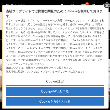
0
当社ウェブサイトでは快適な閲覧のためにCookieを利用しておりま
す。
ヘッドホン
プライバシー設定、ログイン、フォームへの入力等、サービスのリクエストに相当する利
用者のアクションに応じてのみ設定されるCookieは通常、必須Cookieと呼ばれ、利用を
停止することができません。また、当社は、ウェブサイトにおけるお客様の利用状況を分
析するため、あるいは個々のお客様に対してよりカスタマイズされたサービス・広告を提
供する等の目的のため、Cookieおよび類似技術を使用して一定の情報を収集する場合が
あります。それらのCookieの受け入れを拒否する場合は、「Cookieを拒否する」をクリ
ックしてください。Cookie使用にご同意頂ける場合は、「Cookieを受け入れる」をクリ
ックして下さい。Cookie設定をカスタマイズする場合は「Cookie設定」をクリックして
ください。Cookieの設定をいつでも管理することができます。選択したCookieの設定に
よっては、このウェブサイトの機能の一部が使用できなくなる場合があります。 詳細に
ついては、当社のCookieポリシーをご覧ください。個人情報の取扱いについては、プラ
イバシーポリシーをご覧ください。
詳細については、当社の
Cookieポリシー
をご覧ください。
個人情報の取扱いについては、
プライバシーポリシー
をご覧ください。
Cookie設定
Cookieを拒否する
Cookieを受け入れる