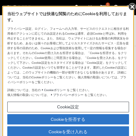
0
当社ウェブサイトでは快適な閲覧のためにCookieを利用しておりま
サウンドバー／ホームシアターシステム
す。
プライバシー設定、ログイン、フォームへの入力等、サービスのリクエストに相当する利
サウンドバー
用者のアクションに応じてのみ設定されるCookieは通常、必須Cookieと呼ばれ、利用を
HT-NT3
停止することができません。また、当社は、ウェブサイトにおけるお客様の利用状況を分
析するため、あるいは個々のお客様に対してよりカスタマイズされたサービス・広告を提
供する等の目的のため、Cookieおよび類似技術を使用して一定の情報を収集する場合が
あります。それらのCookieの受け入れを拒否する場合は、「Cookieを拒否する」をクリ
ックしてください。Cookie使用にご同意頂ける場合は、「Cookieを受け入れる」をクリ
ックして下さい。Cookie設定をカスタマイズする場合は「Cookie設定」をクリックして
ハイレゾ対応オーディオ伝送技術
ください。Cookieの設定をいつでも管理することができます。選択したCookieの設定に
よっては、このウェブサイトの機能の一部が使用できなくなる場合があります。 詳細に
「LDAC（TM）」
ついては、当社のCookieポリシーをご覧ください。個人情報の取扱いについては、プラ
イバシーポリシーをご覧ください。
詳細については、当社の
Cookieポリシー
をご覧ください。
ワイヤレス環境に応じて選べる複数の伝送レートをサポ
個人情報の取扱いについては、
プライバシーポリシー
をご覧ください。
ートするLDACは、ハイレゾ音源を990kbps（従来の
Cookie設定
Bluetooth（R）Audioの最大約3倍の情報量）の最大速度
で伝送することで、ハイレゾ音源をハイレゾ相当の音質
Cookieを拒否する
で再現します。LDACに対応した機器間では、さまざま
Cookieを受け入れる
な音源を高音質なサウンドでお楽しみいただけます。