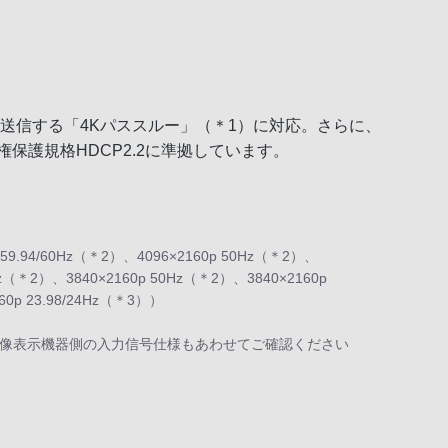
へ送信する「4Kパススルー」（＊1）に対応。さらに、
保護規格HDCP2.2に準拠しています。
94/60Hz（＊2）、4096×2160p 50Hz（＊2）、
60Hz（＊2）、3840×2160p 50Hz（＊2）、3840×2160p
60p 23.98/24Hz（＊3））
び映像表示機器側の入力信号仕様もあわせてご確認ください