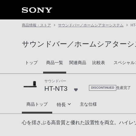
商品情報・ストア
サウンドバー／ホームシアターシステム
HT
サウンドバー／ホームシアターシ
トップ
商品一覧
関連商品
比較表
スペシャル
サウンドバー
HT-NT3
生産完了
DISCONTINUED
HT-NT3
商品トップ
主な仕様
特長
高音質技術
心を揺さぶる高音質と優れた設置性を両立。ハイレゾ
音楽再生