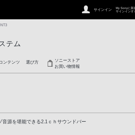
My Sonyに
サインイン
サインインす
-NT3
ステム
ソニーストア
コンテンツ
選び方
お買い物情報
音源を堪能できる2.1ｃｈサウンドバー