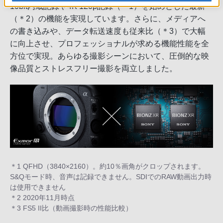
10bit内蔵記録や4K 120p記録（＊1）を始めとした最新
（＊2）の機能を実現しています。さらに、メディアへ
の書き込みや、データ転送速度も従来比（＊3）で大幅
に向上させ、プロフェッショナルが求める機能性能を全
方位で実現。あらゆる撮影シーンにおいて、圧倒的な映
像品質とストレスフリー撮影を両立しました。
＊1 QFHD（3840×2160）。約10％画角がクロップされます。
S&Qモード時、音声は記録できません。SDIでのRAW動画出力時
は使用できません
＊2 2020年11月時点
＊3 FS5 II比（動画撮影時の性能比較）