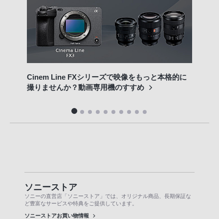
映像
Cinem Line FXシリーズで映像をもっと本格的に
アを
撮りませんか？動画専用機のすすめ
utu
ソニーストア
ソニーの直営店「ソニーストア」では、オリジナル商品、長期保証な
ど豊富なサービスや特典をご提供しています。
ソニーストアお買い物情報