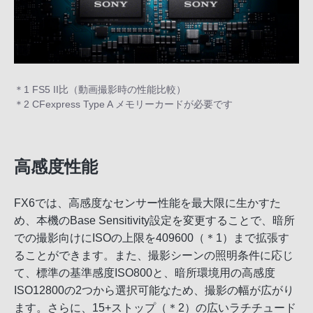
＊1 FS5 II比（動画撮影時の性能比較）
＊2 CFexpress Type A メモリーカードが必要です
高感度性能
FX6では、高感度なセンサー性能を最大限に生かすた
め、本機のBase Sensitivity設定を変更することで、暗所
での撮影向けにISOの上限を409600（＊1）まで拡張す
ることができます。また、撮影シーンの照明条件に応じ
て、標準の基準感度ISO800と、暗所環境用の高感度
ISO12800の2つから選択可能なため、撮影の幅が広がり
ます。さらに、15+ストップ（＊2）の広いラチチュード