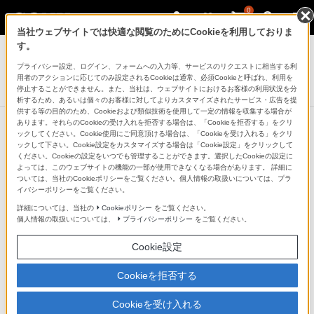
0
当社ウェブサイトでは快適な閲覧のためにCookieを利用しておりま
プロフェッショナルカムコーダー
す。
プライバシー設定、ログイン、フォームへの入力等、サービスのリクエストに相当する利
Cinema Line カメラ
用者のアクションに応じてのみ設定されるCookieは通常、必須Cookieと呼ばれ、利用を
FX6
停止することができません。また、当社は、ウェブサイトにおけるお客様の利用状況を分
析するため、あるいは個々のお客様に対してよりカスタマイズされたサービス・広告を提
供する等の目的のため、Cookieおよび類似技術を使用して一定の情報を収集する場合が
あります。それらのCookieの受け入れを拒否する場合は、「Cookieを拒否する」をクリ
ックしてください。Cookie使用にご同意頂ける場合は、「Cookieを受け入れる」をクリ
ックして下さい。Cookie設定をカスタマイズする場合は「Cookie設定」をクリックして
新開発イメージセンサー × 新画像処
ください。Cookieの設定をいつでも管理することができます。選択したCookieの設定に
よっては、このウェブサイトの機能の一部が使用できなくなる場合があります。 詳細に
理エンジン
ついては、当社のCookieポリシーをご覧ください。個人情報の取扱いについては、プラ
イバシーポリシーをご覧ください。
詳細については、当社の
Cookieポリシー
をご覧ください。
有効約1026万画素のフルサイズ裏面照射型CMOSセンサ
個人情報の取扱いについては、
プライバシーポリシー
をご覧ください。
ー「Exmor R（TM）」 に加え、カメラの心臓部である
Cookie設定
画像処理エンジンを刷新。圧倒的な動画撮影機能・性能
を提供し、撮影領域を拡大します。将来をも見据えたこ
Cookieを拒否する
れらハードウェアの進化が、圧倒的高感度性能、ワイド
Cookieを受け入れる
ラチチュードに加え、ファストハイブリッドAF、4:2:2