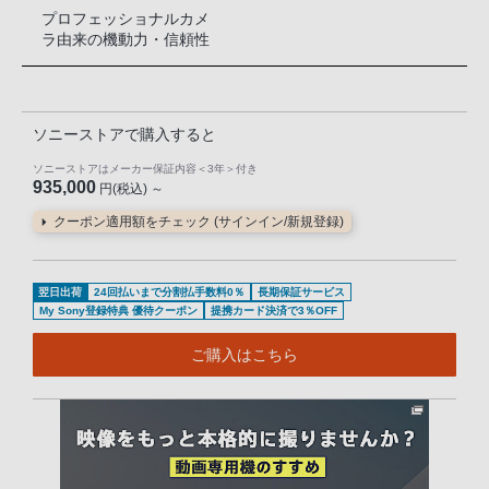
プロフェッショナルカメ
ラ由来の機動力・信頼性
ソニーストアで購入すると
ソニーストアはメーカー保証内容
＜3年＞
付き
935,000
円(税込) ～
クーポン適用額をチェック (サインイン/新規登録)
翌日出荷
24回払いまで分割払手数料0％
長期保証サービス
My Sony登録特典 優待クーポン
提携カード決済で3％OFF
ご購入はこちら