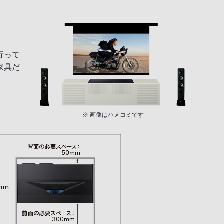
行って
家具だ
※ 画像はハメコミです