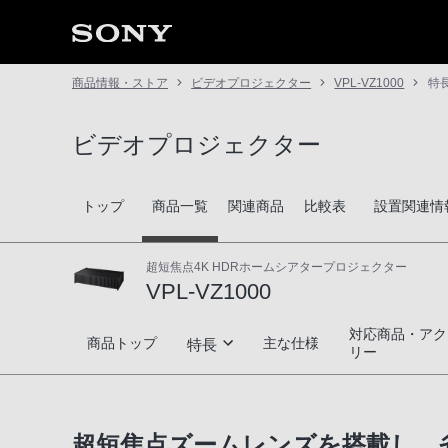
商品情報・ストア
ビデオプロジェクター
VPL-VZ1000
特
ビデオプロジェクター
トップ
商品一覧
関連商品
比較表
設置関連情
超短焦点4K HDRホームシアタープロジェクター
VPL-VZ1000
対応商品・アク
VPL-VZ1000
商品トップ
主な仕様
特長
リー
今までにない設置スタイル
超短焦点ズームレンズを搭載し、
明るく高品位な映像再現