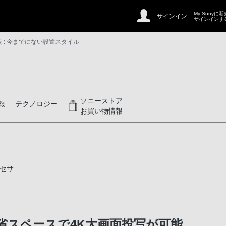
My Sonyに
サインイン
サインインす
長 : 今までにない設置スタイル
ソニーストア
報
テクノロジー
お買い物情報
セサ
省スペースで4K大画面投写が可能