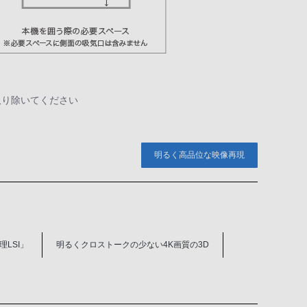
取り除いてください
明るく高品位な映像再現
LSI」
明るくクロストークの少ない4K画質の3D