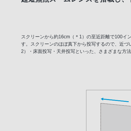
ネイティブ4Kパネル「4K SXRD」
ソニー独自の「データベース型超解像処理L
スクリーンから約16cm（＊1）の至近距離で100イ
明るくクロストークの少ない4K画質の3D
す。スクリーンのほぼ真下から投写するので、近づ
2）・床面投写・天井投写といった、さまざまな方法
多彩な画質調整と便利機能
設置関連情報