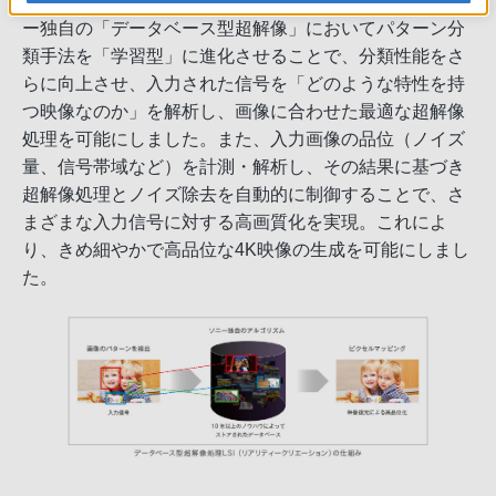
平4,096×垂直2,160画素）映像信号に変換します。ソニ
ー独自の「データベース型超解像」においてパターン分
類手法を「学習型」に進化させることで、分類性能をさ
らに向上させ、入力された信号を「どのような特性を持
つ映像なのか」を解析し、画像に合わせた最適な超解像
処理を可能にしました。また、入力画像の品位（ノイズ
量、信号帯域など）を計測・解析し、その結果に基づき
超解像処理とノイズ除去を自動的に制御することで、さ
まざまな入力信号に対する高画質化を実現。これによ
り、きめ細やかで高品位な4K映像の生成を可能にしまし
た。