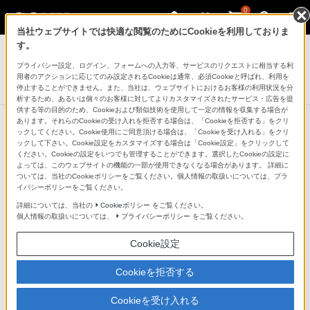
0
当社ウェブサイトでは快適な閲覧のためにCookieを利用しておりま
ビデオプロジェクター
す。
プライバシー設定、ログイン、フォームへの入力等、サービスのリクエストに相当する利
超短焦点4K HDRホームシアタープロジェクター
用者のアクションに応じてのみ設定されるCookieは通常、必須Cookieと呼ばれ、利用を
VPL-VZ1000
停止することができません。また、当社は、ウェブサイトにおけるお客様の利用状況を分
析するため、あるいは個々のお客様に対してよりカスタマイズされたサービス・広告を提
供する等の目的のため、Cookieおよび類似技術を使用して一定の情報を収集する場合が
あります。それらのCookieの受け入れを拒否する場合は、「Cookieを拒否する」をクリ
ックしてください。Cookie使用にご同意頂ける場合は、「Cookieを受け入れる」をクリ
ックして下さい。Cookie設定をカスタマイズする場合は「Cookie設定」をクリックして
高品位な4K映像を生成する「データ
ください。Cookieの設定をいつでも管理することができます。選択したCookieの設定に
よっては、このウェブサイトの機能の一部が使用できなくなる場合があります。 詳細に
ベース型超解像処理LSI（リアリティ
ついては、当社のCookieポリシーをご覧ください。個人情報の取扱いについては、プラ
イバシーポリシーをご覧ください。
ークリエーション）」搭載
詳細については、当社の
Cookieポリシー
をご覧ください。
個人情報の取扱いについては、
プライバシーポリシー
をご覧ください。
ソニーが十数年培ってきた超解像技術開発に伴うノウハ
Cookie設定
ウに新規技術を加えた「データベース型超解像処理
Cookieを拒否する
LSI（リアリティークリエーション）」を搭載。フルHD
解像度の映像信号（3Dを含む）をより高精細な4K（水
Cookieを受け入れる