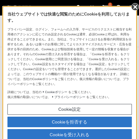
0
当社ウェブサイトでは快適な閲覧のためにCookieを利用しておりま
ポータブルオーディオプレーヤー ウォークマン
す。
プライバシー設定、ログイン、フォームへの入力等、サービスのリクエストに相当する利
ウォークマンAシリーズ[メモリータイプ]
用者のアクションに応じてのみ設定されるCookieは通常、必須Cookieと呼ばれ、利用を
NW-A300シリーズ
停止することができません。また、当社は、ウェブサイトにおけるお客様の利用状況を分
析するため、あるいは個々のお客様に対してよりカスタマイズされたサービス・広告を提
供する等の目的のため、Cookieおよび類似技術を使用して一定の情報を収集する場合が
あります。それらのCookieの受け入れを拒否する場合は、「Cookieを拒否する」をクリ
ックしてください。Cookie使用にご同意頂ける場合は、「Cookieを受け入れる」をクリ
ケース
ックして下さい。Cookie設定をカスタマイズする場合は「Cookie設定」をクリックして
ください。Cookieの設定をいつでも管理することができます。選択したCookieの設定に
よっては、このウェブサイトの機能の一部が使用できなくなる場合があります。 詳細に
ついては、当社のCookieポリシーをご覧ください。個人情報の取扱いについては、プラ
イバシーポリシーをご覧ください。
ケース
詳細については、当社の
Cookieポリシー
をご覧ください。
個人情報の取扱いについては、
プライバシーポリシー
をご覧ください。
NW-A300シリーズ専用 シリコンケース
Cookie設定
CKM-NWA300
オープン価格
Cookieを拒否する
Cookieを受け入れる