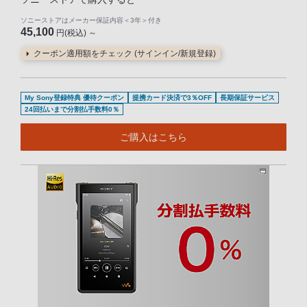
ソニーストアはメーカー保証内容
＜3年＞
付き
45,100
円(税込) ～
クーポン適用額をチェック (サインイン/新規登録)
My Sony登録特典 優待クーポン
提携カード決済で3％OFF
長期保証サービス
24回払いまで分割払手数料0％
ご購入はこちら