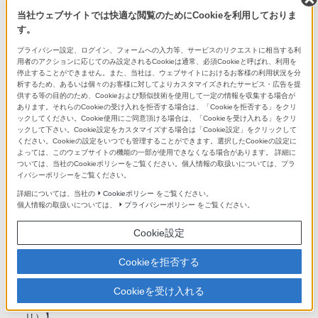
当社ウェブサイトでは快適な閲覧のためにCookieを利用しておりま
す。
充電池
プライバシー設定、ログイン、フォームへの入力等、サービスのリクエストに相当する利
内蔵型リチウムイオン
用者のアクションに応じてのみ設定されるCookieは通常、必須Cookieと呼ばれ、利用を
停止することができません。また、当社は、ウェブサイトにおけるお客様の利用状況を分
析するため、あるいは個々のお客様に対してよりカスタマイズされたサービス・広告を提
USB充電 充電時間（約/時間）
供する等の目的のため、Cookieおよび類似技術を使用して一定の情報を収集する場合が
あります。それらのCookieの受け入れを拒否する場合は、「Cookieを拒否する」をクリ
約3.5時間（満充電）
ックしてください。Cookie使用にご同意頂ける場合は、「Cookieを受け入れる」をクリ
約3時間（約80%まで充電）
ックして下さい。Cookie設定をカスタマイズする場合は「Cookie設定」をクリックして
ください。Cookieの設定をいつでも管理することができます。選択したCookieの設定に
よっては、このウェブサイトの機能の一部が使用できなくなる場合があります。 詳細に
充電池持続時間（約/時間）
ついては、当社のCookieポリシーをご覧ください。個人情報の取扱いについては、プラ
イバシーポリシーをご覧ください。
【音楽再生時(W.ミュージック）】
詳細については、当社の
Cookieポリシー
をご覧ください。
●MP3 128kbps 約36時間
個人情報の取扱いについては、
プライバシーポリシー
をご覧ください。
●FLAC 96kHz/24bit 約32時間
●FLAC 192kHz/24bit 約32時間
Cookie設定
●DSD 2.8224MHz/1bit 約28時間
●DSD 5.6448MHz/1bit 約22時間
Cookieを拒否する
●DSD 11.2896MHz/1bit 約14時間
Cookieを受け入れる
【音楽再生時（W.ミュージック以外の音楽サービスアプ
リ）】