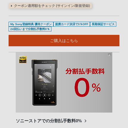
クーポン適用額をチェック (サインイン/新規登録)
My Sony登録特典 優待クーポン
提携カード決済で3％OFF
長期保証サービス
24回払いまで分割払手数料0％
ご購入はこちら
ソニーストアでの分割払手数料0%
他社
ビス