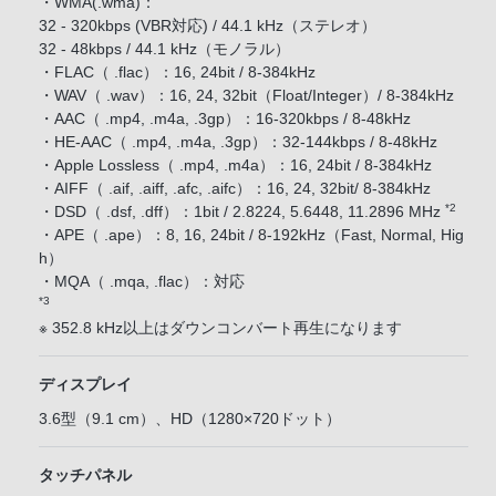
・WMA(.wma)：
32 - 320kbps (VBR対応) / 44.1 kHz（ステレオ）
32 - 48kbps / 44.1 kHz（モノラル）
・FLAC（ .flac）：16, 24bit / 8-384kHz
・WAV（ .wav）：16, 24, 32bit（Float/Integer）/ 8-384kHz
・AAC（ .mp4, .m4a, .3gp）：16-320kbps / 8-48kHz
・HE-AAC（ .mp4, .m4a, .3gp）：32-144kbps / 8-48kHz
・Apple Lossless（ .mp4, .m4a）：16, 24bit / 8-384kHz
・AIFF（ .aif, .aiff, .afc, .aifc）：16, 24, 32bit/ 8-384kHz
*2
・DSD（ .dsf, .dff）：1bit / 2.8224, 5.6448, 11.2896 MHz
・APE（ .ape）：8, 16, 24bit / 8-192kHz（Fast, Normal, Hig
h）
・MQA（ .mqa, .flac）：対応
*3
※ 352.8 kHz以上はダウンコンバート再生になります
ディスプレイ
3.6型（9.1 cm）、HD（1280×720ドット）
タッチパネル