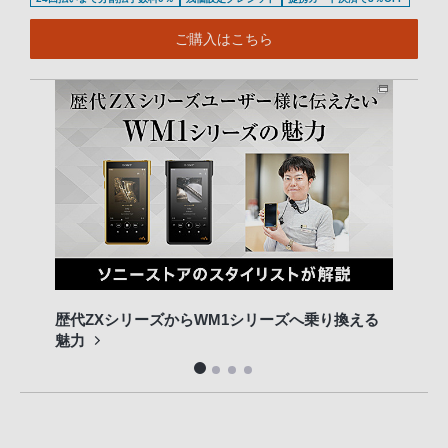
ご購入はこちら
歴代ZXシリーズからWM1シリーズへ乗り換える
ソニ
魅力