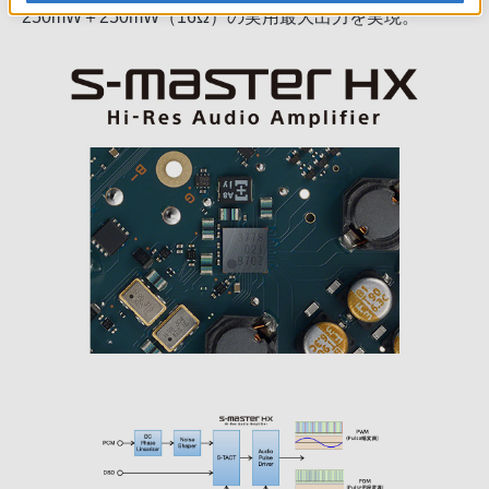
250mW＋250mW（16Ω）の実用最大出力を実現。