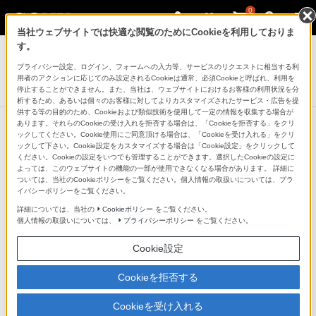
0
当社ウェブサイトでは快適な閲覧のためにCookieを利用しておりま
ポータブルオーディオプレーヤー ウォークマン
す。
プライバシー設定、ログイン、フォームへの入力等、サービスのリクエストに相当する利
ウォークマンWM1シリーズ[メモリータイプ]
用者のアクションに応じてのみ設定されるCookieは通常、必須Cookieと呼ばれ、利用を
NW-WM1AM2
停止することができません。また、当社は、ウェブサイトにおけるお客様の利用状況を分
析するため、あるいは個々のお客様に対してよりカスタマイズされたサービス・広告を提
供する等の目的のため、Cookieおよび類似技術を使用して一定の情報を収集する場合が
あります。それらのCookieの受け入れを拒否する場合は、「Cookieを拒否する」をクリ
ックしてください。Cookie使用にご同意頂ける場合は、「Cookieを受け入れる」をクリ
ックして下さい。Cookie設定をカスタマイズする場合は「Cookie設定」をクリックして
ハイレゾ再生対応の高性能フルデジ
ください。Cookieの設定をいつでも管理することができます。選択したCookieの設定に
よっては、このウェブサイトの機能の一部が使用できなくなる場合があります。 詳細に
タルアンプ「S-Master HX」（＊1）
ついては、当社のCookieポリシーをご覧ください。個人情報の取扱いについては、プラ
イバシーポリシーをご覧ください。
詳細については、当社の
Cookieポリシー
をご覧ください。
DSDネイティブ再生（最大11.2MHz）（＊２）
個人情報の取扱いについては、
プライバシーポリシー
をご覧ください。
や高出力に対応
Cookie設定
DSDネイティブ再生（最大11.2MHz）およびリニアPCM
Cookieを拒否する
再生（最大384kHz/32bit）に対応。また、アンバランス
Cookieを受け入れる
接続時は60mW＋60mW（16Ω）、バランス接続時には