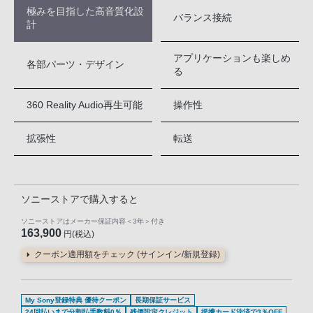
極みを目指した高音質化設
バランス接続
計
アプリケーションも楽しめ
各部パーツ・デザイン
る
360 Reality Audio再生可能
操作性
拡張性
転送
ソニーストアで購入すると
ソニーストアはメーカー保証内容
＜3年＞
付き
163,900
円(税込)
クーポン適用額をチェック (サインイン/新規登録)
My Sony登録特典 優待クーポン
長期保証サービス
24回払いまで分割払手数料0％
残価設定クレジット
提携カード決済で3％OFF