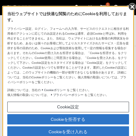
0
当社ウェブサイトでは快適な閲覧のためにCookieを利用しておりま
ポータブルオーディオプレーヤー ウォークマン
す。
プライバシー設定、ログイン、フォームへの入力等、サービスのリクエストに相当する利
ウォークマンWシリーズ[メモリータイプ]
用者のアクションに応じてのみ設定されるCookieは通常、必須Cookieと呼ばれ、利用を
NW-WS610シリーズ
停止することができません。また、当社は、ウェブサイトにおけるお客様の利用状況を分
析するため、あるいは個々のお客様に対してよりカスタマイズされたサービス・広告を提
供する等の目的のため、Cookieおよび類似技術を使用して一定の情報を収集する場合が
あります。それらのCookieの受け入れを拒否する場合は、「Cookieを拒否する」をクリ
ックしてください。Cookie使用にご同意頂ける場合は、「Cookieを受け入れる」をクリ
ックして下さい。Cookie設定をカスタマイズする場合は「Cookie設定」をクリックして
スマホの音楽をワイヤレス再生
ください。Cookieの設定をいつでも管理することができます。選択したCookieの設定に
よっては、このウェブサイトの機能の一部が使用できなくなる場合があります。 詳細に
ついては、当社のCookieポリシーをご覧ください。個人情報の取扱いについては、プラ
ヘッドホンモード
イバシーポリシーをご覧ください。
詳細については、当社の
Cookieポリシー
をご覧ください。
個人情報の取扱いについては、
プライバシーポリシー
をご覧ください。
Bluetooth（R）で接続して、スマートフォン内の音楽や
YouTube（TM）、radiko.jpなどのインターネットラジオ
Cookie設定
をBluetooth（R）ヘッドホンのようにワイヤレスで楽し
Cookieを拒否する
めます。また、ヘッドホン内蔵メモリーの音楽を再生す
る通常のウォークマンモードなら音切れなどがないの
Cookieを受け入れる
で、運動に集中したいときなどに便利です。