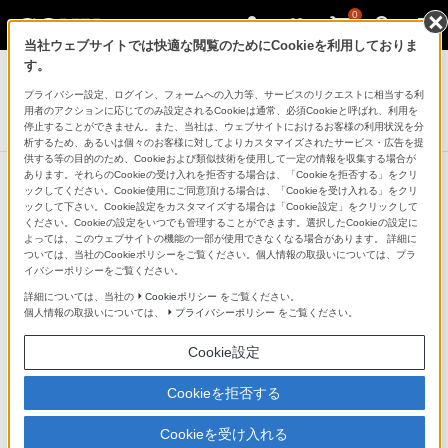
0
当社ウェブサイトでは快適な閲覧のためにCookieを利用しておりま
ポータブルオーディオプレーヤー ウォークマン
す。
プライバシー設定、ログイン、フォームへの入力等、サービスのリクエストに相当する利
“ウォークマン”用ドックスピーカー
用者のアクションに応じてのみ設定されるCookieは通常、必須Cookieと呼ばれ、利用を
RDP-NWR100
停止することができません。また、当社は、ウェブサイトにおけるお客様の利用状況を分
析するため、あるいは個々のお客様に対してよりカスタマイズされたサービス・広告を提
供する等の目的のため、Cookieおよび類似技術を使用して一定の情報を収集する場合が
あります。それらのCookieの受け入れを拒否する場合は、「Cookieを拒否する」をクリ
ックしてください。Cookie使用にご同意頂ける場合は、「Cookieを受け入れる」をクリ
メモリータイプウォークマン
ックして下さい。Cookie設定をカスタマイズする場合は「Cookie設定」をクリックして
ください。Cookieの設定をいつでも管理することができます。選択したCookieの設定に
よっては、このウェブサイトの機能の一部が使用できなくなる場合があります。 詳細に
ついては、当社のCookieポリシーをご覧ください。個人情報の取扱いについては、プラ
イバシーポリシーをご覧ください。
メモリータイプウォークマン
詳細については、当社の
Cookieポリシー
をご覧ください。
個人情報の取扱いについては、
プライバシーポリシー
をご覧ください。
ウォークマンSシリーズ[メモリータイプ]
Cookie設定
NW-S10/NW-S10Kシリ
ーズ
Cookieを拒否する
いい音いつまでも、スタミナ約7
Cookieを受け入れる
7時間（＊）