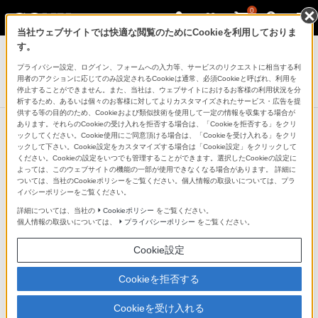
0
当社ウェブサイトでは快適な閲覧のためにCookieを利用しておりま
ポータブルオーディオプレーヤー ウォークマン
す。
プライバシー設定、ログイン、フォームへの入力等、サービスのリクエストに相当する利
ウォークマンEシリーズ[メモリータイプ]
用者のアクションに応じてのみ設定されるCookieは通常、必須Cookieと呼ばれ、利用を
NW-E080/NW-E080Kシリーズ
停止することができません。また、当社は、ウェブサイトにおけるお客様の利用状況を分
析するため、あるいは個々のお客様に対してよりカスタマイズされたサービス・広告を提
供する等の目的のため、Cookieおよび類似技術を使用して一定の情報を収集する場合が
あります。それらのCookieの受け入れを拒否する場合は、「Cookieを拒否する」をクリ
ックしてください。Cookie使用にご同意頂ける場合は、「Cookieを受け入れる」をクリ
ックして下さい。Cookie設定をカスタマイズする場合は「Cookie設定」をクリックして
「Media Go」で、さまざまなコンテ
ください。Cookieの設定をいつでも管理することができます。選択したCookieの設定に
よっては、このウェブサイトの機能の一部が使用できなくなる場合があります。 詳細に
ンツを一元管理
ついては、当社のCookieポリシーをご覧ください。個人情報の取扱いについては、プラ
イバシーポリシーをご覧ください。
詳細については、当社の
Cookieポリシー
をご覧ください。
「Media Go」は、PC内の音楽やビデオ、写真、ポッド
個人情報の取扱いについては、
プライバシーポリシー
をご覧ください。
キャストまでまとめて管理できるPCアプリケーション。
Cookie設定
各コンテンツの取りこみ/再生/ウォークマンへの転送を一
括して行え、ハイレゾ音源の取りこみやPC上での再生も
Cookieを拒否する
可能です。ウォークマンに加え、Xperia(TM)、
Cookieを受け入れる
Xperia(TM) Tablet、PSP(R) などさまざまなソニー機器