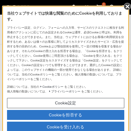
0
当社ウェブサイトでは快適な閲覧のためにCookieを利用しておりま
アクティブスピーカー/ネックスピーカー
す。
プライバシー設定、ログイン、フォームへの入力等、サービスのリクエストに相当する利
スピーカー用ケース
用者のアクションに応じてのみ設定されるCookieは通常、必須Cookieと呼ばれ、利用を
CKS-X3
停止することができません。また、当社は、ウェブサイトにおけるお客様の利用状況を分
析するため、あるいは個々のお客様に対してよりカスタマイズされたサービス・広告を提
供する等の目的のため、Cookieおよび類似技術を使用して一定の情報を収集する場合が
あります。それらのCookieの受け入れを拒否する場合は、「Cookieを拒否する」をクリ
ックしてください。Cookie使用にご同意頂ける場合は、「Cookieを受け入れる」をクリ
ックして下さい。Cookie設定をカスタマイズする場合は「Cookie設定」をクリックして
ください。Cookieの設定をいつでも管理することができます。選択したCookieの設定に
よっては、このウェブサイトの機能の一部が使用できなくなる場合があります。 詳細に
ついては、当社のCookieポリシーをご覧ください。個人情報の取扱いについては、プラ
イバシーポリシーをご覧ください。
詳細については、当社の
Cookieポリシー
をご覧ください。
個人情報の取扱いについては、
プライバシーポリシー
をご覧ください。
Cookie設定
Cookieを拒否する
Cookieを受け入れる
持ち出すときに便利なSRS-X3専用キャリングケース