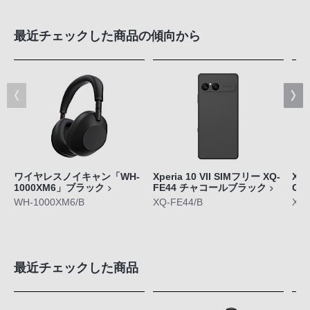
最近チェックした商品の傾向から
ワイヤレスノイキャン「WH-
Xperia 10 VII SIMフリー XQ-
Xpe
1000XM6」ブラック
FE44 チャコールブラック
GE
WH-1000XM6/B
XQ-FE44/B
XQ-
最近チェックした商品