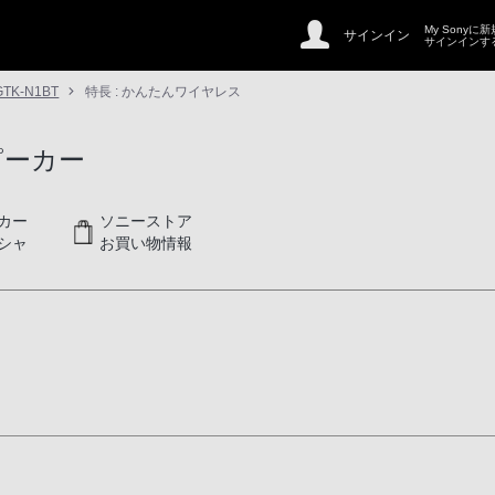
My Sonyに
サインイン
サインインす
GTK-N1BT
特長 : かんたんワイヤレス
ピーカー
カー
ソニーストア
シャ
お買い物情報