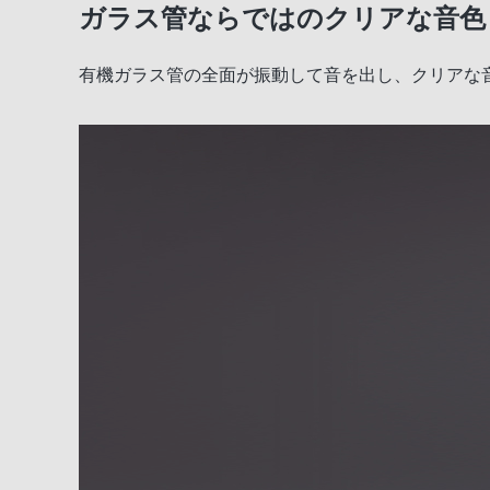
ガラス管ならではのクリアな音色
360°に音が広がる
有機ガラス管の全面が振動して音を出し、クリアな
ワイヤレスで楽しむ
デザイン
ソニーの高音質技術