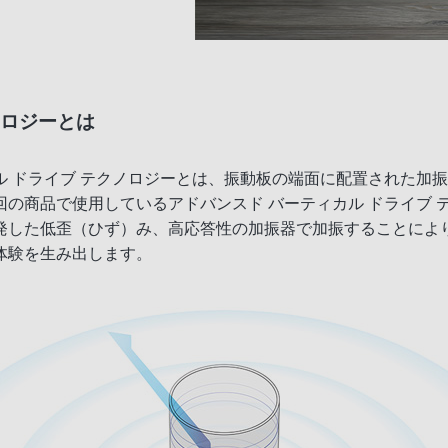
ノロジーとは
ィカル ドライブ テクノロジーとは、振動板の端面に配置された
の商品で使用しているアドバンスド バーティカル ドライブ テ
発した低歪（ひず）み、高応答性の加振器で加振することによ
体験を生み出します。