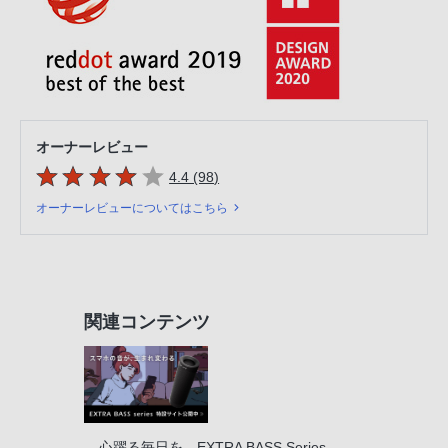
オーナーレビュー
5つの星のうち
件のレビュー
4.4 (98
)
オーナーレビューについてはこちら
関連コンテンツ
心躍る毎日を、EXTRA BASS Series