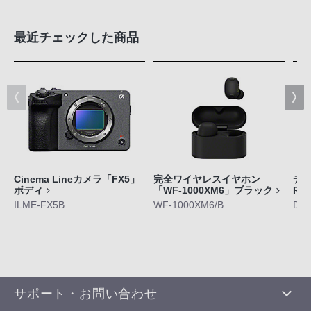
最近チェックした商品
Cinema Lineカメラ「FX5」
完全ワイヤレスイヤホン
デジ
ボディ
「WF-1000XM6」ブラック
RX
ILME-FX5B
WF-1000XM6/B
DS
サポート・お問い合わせ