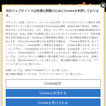
0
当社ウェブサイトでは快適な閲覧のためにCookieを利用しておりま
アクティブスピーカー/ネックスピーカー
す。
プライバシー設定、ログイン、フォームへの入力等、サービスのリクエストに相当する利
グラスサウンドスピーカー
用者のアクションに応じてのみ設定されるCookieは通常、必須Cookieと呼ばれ、利用を
LSPX-S2
停止することができません。また、当社は、ウェブサイトにおけるお客様の利用状況を分
析するため、あるいは個々のお客様に対してよりカスタマイズされたサービス・広告を提
生産完了
DISCONTINUED
供する等の目的のため、Cookieおよび類似技術を使用して一定の情報を収集する場合が
あります。それらのCookieの受け入れを拒否する場合は、「Cookieを拒否する」をクリ
ックしてください。Cookie使用にご同意頂ける場合は、「Cookieを受け入れる」をクリ
ックして下さい。Cookie設定をカスタマイズする場合は「Cookie設定」をクリックして
ください。Cookieの設定をいつでも管理することができます。選択したCookieの設定に
よっては、このウェブサイトの機能の一部が使用できなくなる場合があります。 詳細に
ついては、当社のCookieポリシーをご覧ください。個人情報の取扱いについては、プラ
イバシーポリシーをご覧ください。
詳細については、当社の
Cookieポリシー
をご覧ください。
個人情報の取扱いについては、
プライバシーポリシー
をご覧ください。
Cookie設定
Cookieを拒否する
Cookieを受け入れる