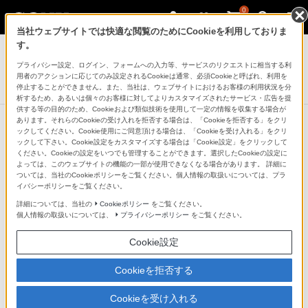
0
当社ウェブサイトでは快適な閲覧のためにCookieを利用しておりま
アクティブスピーカー/ネックスピーカー
す。
プライバシー設定、ログイン、フォームへの入力等、サービスのリクエストに相当する利
ワイヤレスポータブルスピーカー
用者のアクションに応じてのみ設定されるCookieは通常、必須Cookieと呼ばれ、利用を
SRS-XB402M
停止することができません。また、当社は、ウェブサイトにおけるお客様の利用状況を分
析するため、あるいは個々のお客様に対してよりカスタマイズされたサービス・広告を提
供する等の目的のため、Cookieおよび類似技術を使用して一定の情報を収集する場合が
あります。それらのCookieの受け入れを拒否する場合は、「Cookieを拒否する」をクリ
ックしてください。Cookie使用にご同意頂ける場合は、「Cookieを受け入れる」をクリ
ックして下さい。Cookie設定をカスタマイズする場合は「Cookie設定」をクリックして
Bluetoothでワイヤレス
ください。Cookieの設定をいつでも管理することができます。選択したCookieの設定に
よっては、このウェブサイトの機能の一部が使用できなくなる場合があります。 詳細に
ついては、当社のCookieポリシーをご覧ください。個人情報の取扱いについては、プラ
Bluetooth標準規格Ver.4.2に準拠。Bluetoothに対応した
イバシーポリシーをご覧ください。
スマートフォンやウォークマン、タブレットなどとペア
詳細については、当社の
Cookieポリシー
をご覧ください。
個人情報の取扱いについては、
プライバシーポリシー
をご覧ください。
リングすることで、音楽をワイヤレスで再生できます
（＊）。Xperia（TM）やiPhoneなどのスマートフォ
Cookie設定
ン、タブレットなどで音楽を聞きながら手もとでインタ
Cookieを拒否する
ーネットやTwitter、Facebookなどのアプリケーションを
楽しめます。
Cookieを受け入れる